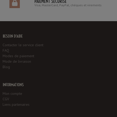
PAIEMENT SÉCURISÉ
Visa, MasterCard, PayPal, chèques et virements
BESOIN D'AIDE
Contacter le service client
FAQ
Modes de paiement
Mode de livraison
Blog
INFORMATIONS
Mon compte
CGV
Liens partenaires