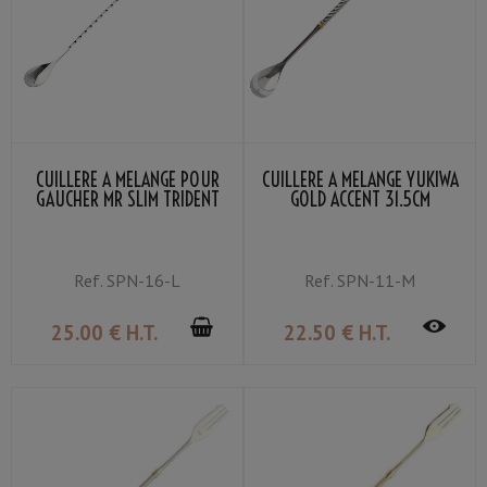
CUILLÈRE À MÉLANGE POUR
CUILLÈRE À MÉLANGE YUKIWA
GAUCHER MR SLIM TRIDENT
GOLD ACCENT 31.5CM
37CM
Ref.
SPN-16-L
Ref.
SPN-11-M
25
.00
€
H.T.
22
.50
€
H.T.