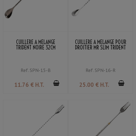
CUILLÈRE À MÉLANGE
CUILLÈRE À MÉLANGE POUR
TRIDENT NOIRE 32CM
DROITIER MR SLIM TRIDENT
37CM
Ref.
SPN-15-B
Ref.
SPN-16-R
11
.76
€
H.T.
25
.00
€
H.T.