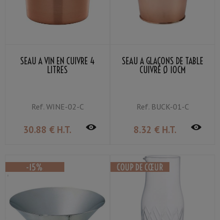
SEAU À VIN EN CUIVRE 4
SEAU À GLAÇONS DE TABLE
LITRES
CUIVRE Ø 10CM
Ref.
WINE-02-C
Ref.
BUCK-01-C
30
.88
€
H.T.
8
.32
€
H.T.