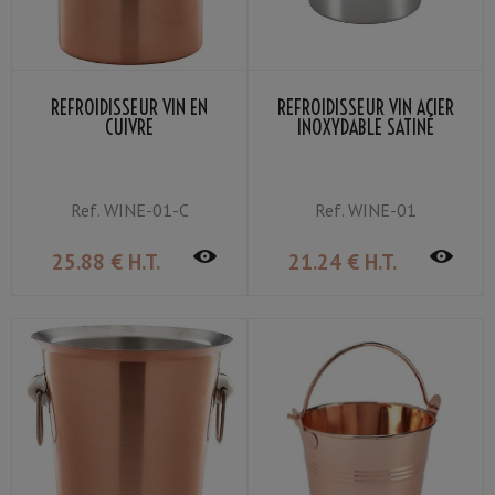
REFROIDISSEUR VIN EN
REFROIDISSEUR VIN ACIER
CUIVRE
INOXYDABLE SATINÉ
Ref.
WINE-01-C
Ref.
WINE-01
25
.88
€
H.T.
21
.24
€
H.T.