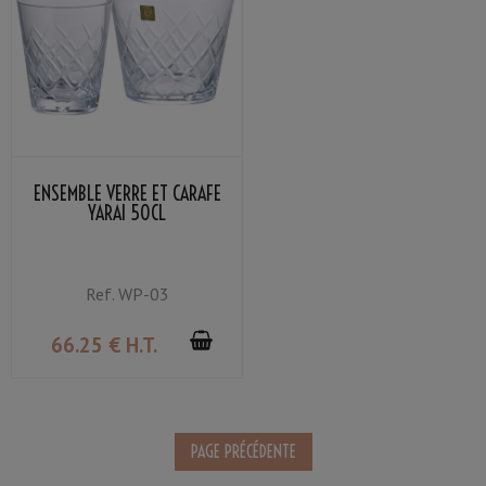
ENSEMBLE VERRE ET CARAFE
YARAI 50CL
Ref.
WP-03
66
.25
€
H.T.