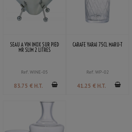
SEAU À VIN INOX SUR PIED
CARAFE YARAI 75CL MARU-T
MR SLIM 2 LITRES
Ref.
WINE-05
Ref.
WP-02
83
.75
€
H.T.
41
.25
€
H.T.