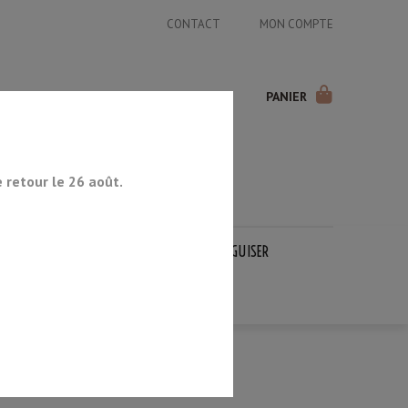
CONTACT
MON COMPTE
PANIER
retour le 26 août.
COUTEAUX JAPONAIS
PIERRES À AIGUISER
OCCASION