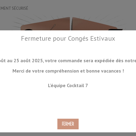
EMENT SÉCURISÉ
Fermeture pour Congés Estivaux
oût au 25 août 2025, votre commande sera expédiée dès notre 
Merci de votre compréhension et bonne vacances !
OIRES
DRINKWARE
LA GLACE
ORGANISATION
ACCESSOIRES
L'équipe Cocktail 7
CKTAILS
CONSOMMABLES
PRODUITS À VENIR
DÉSTOCKAGE