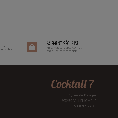
PAIEMENT SÉCURISÉ
n bon
Visa, MasterCard, PayPal,
our votre
chèques et virements
Cocktail 7
1, rue du Potager
93250 VILLEMOMBLE
06 18 97 33 75