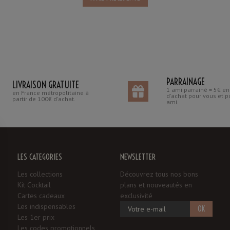
PARRAINAGE
LIVRAISON GRATUITE
1 ami parrainé = 5€ e
en France métropolitaine à
d'achat pour vous et p
partir de 100€ d'achat.
ami.
LES CATÉGORIES
NEWSLETTER
Les collections
Découvrez tous nos bons
Kit Cocktail
plans et nouveautés en
Cartes cadeaux
exclusivité
Les indispensables
OK
Les 1er prix
Les codes promotionnels