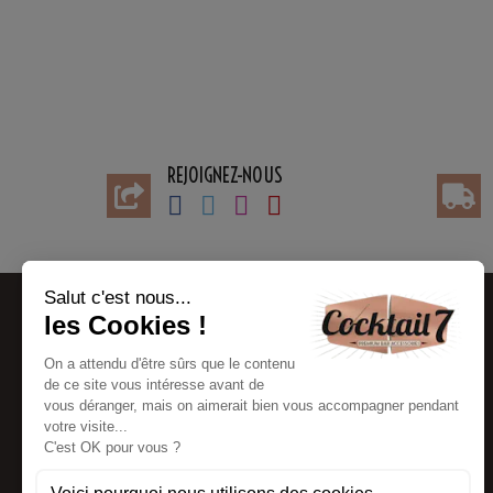
REJOIGNEZ-NOUS
BESOIN D'AIDE
INFORMATIONS
Contacter le service client
Mon compte
FAQ
CGV
Modes de paiement
Liens partenaires
Mode de livraison
Blog