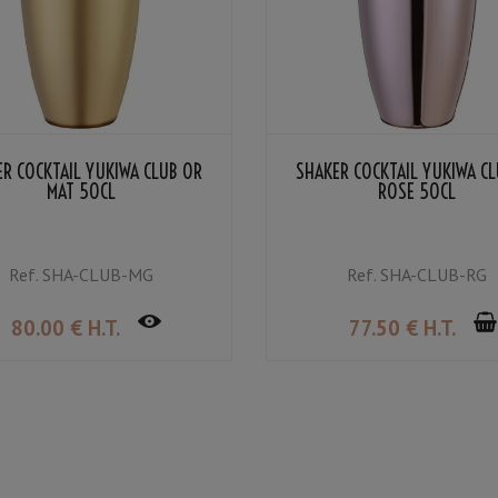
R COCKTAIL YUKIWA CLUB OR
SHAKER COCKTAIL YUKIWA C
MAT 50CL
ROSE 50CL
Ref.
SHA-CLUB-MG
Ref.
SHA-CLUB-RG
80
.00
€
H.T.
77
.50
€
H.T.