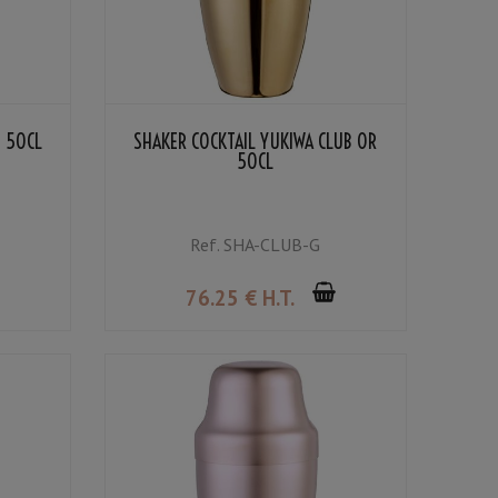
E 50CL
SHAKER COCKTAIL YUKIWA CLUB OR
50CL
Ref.
SHA-CLUB-G
76
.25
€
H.T.