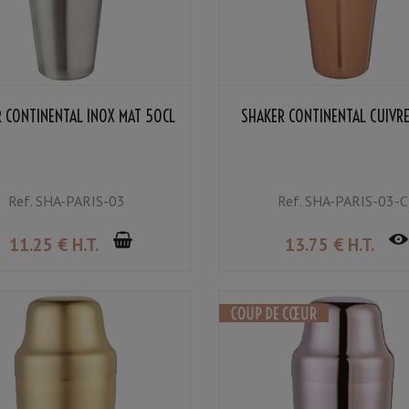
 CONTINENTAL INOX MAT 50CL
SHAKER CONTINENTAL CUIVR
Ref.
SHA-PARIS-03
Ref.
SHA-PARIS-03-C
11
.25
€
H.T.
13
.75
€
H.T.