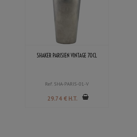
SHAKER PARISIEN VINTAGE 70CL
Ref.
SHA-PARIS-01-V
29
.74
€
H.T.