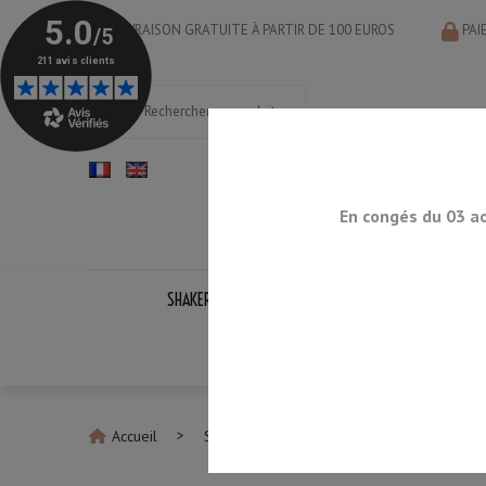
LIVRAISON GRATUITE À PARTIR DE 100 EUROS
PAI
En congés du 03 a
SHAKERS
DOSEURS
CUILLÈRES
PASS
KITS CO
Accueil
Shakers Parisien