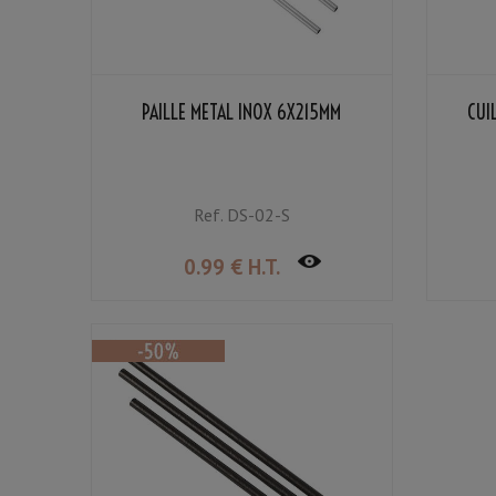
PAILLE MÉTAL INOX 6X215MM
CUI
Ref.
DS-02-S
0
.99
€
H.T.