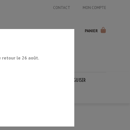
CONTACT
MON COMPTE
PANIER
retour le 26 août.
COUTEAUX JAPONAIS
PIERRES À AIGUISER
OCCASION