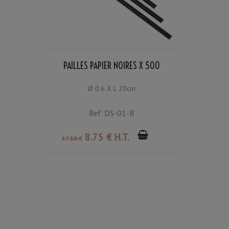
PAILLES PAPIER NOIRES X 500
Ø 0.6 X L 20cm
Ref.
DS-01-B
8
.75
€
H.T.
17
.50
€