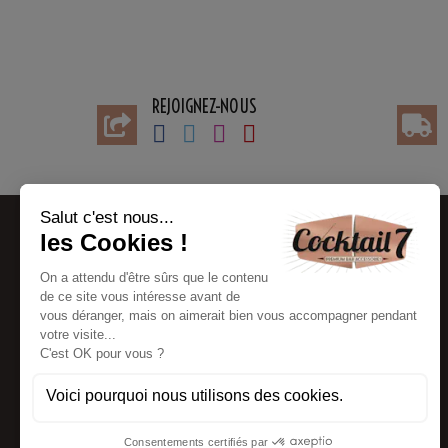
REJOIGNEZ-NOUS
BESOIN D'AIDE
INFORMATIONS
Contacter le service client
Mon compte
FAQ
CGV
Modes de paiement
Liens partenaires
Mode de livraison
Blog