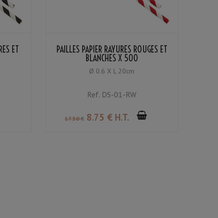
RES ET
PAILLES PAPIER RAYURES ROUGES ET
BLANCHES X 500
Ø 0.6 X L 20cm
Ref.
DS-01-RW
8
.75
€
H.T.
17
.50
€