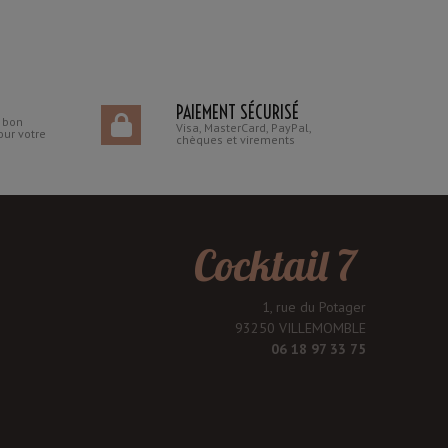
PAIEMENT SÉCURISÉ
n bon
Visa, MasterCard, PayPal,
our votre
chèques et virements
Cocktail 7
1, rue du Potager
93250 VILLEMOMBLE
06 18 97 33 75