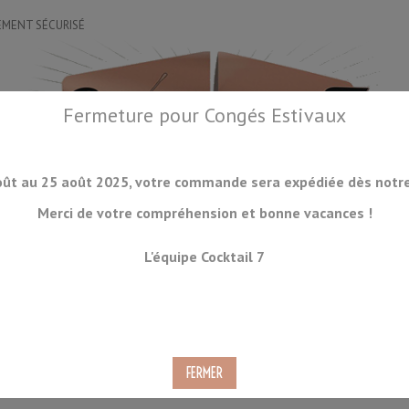
EMENT SÉCURISÉ
Fermeture pour Congés Estivaux
oût au 25 août 2025, votre commande sera expédiée dès notre 
Merci de votre compréhension et bonne vacances !
OIRES
DRINKWARE
LA GLACE
ORGANISATION
ACCESSOIRES
L'équipe Cocktail 7
CKTAILS
CONSOMMABLES
PRODUITS À VENIR
DÉSTOCKAGE