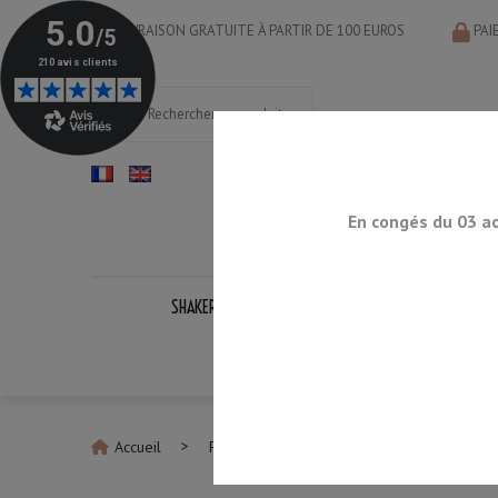
LIVRAISON GRATUITE À PARTIR DE 100 EUROS
PAI
En congés du 03 a
SHAKERS
DOSEURS
CUILLÈRES
PASS
KITS CO
Accueil
Pailles Cocktails