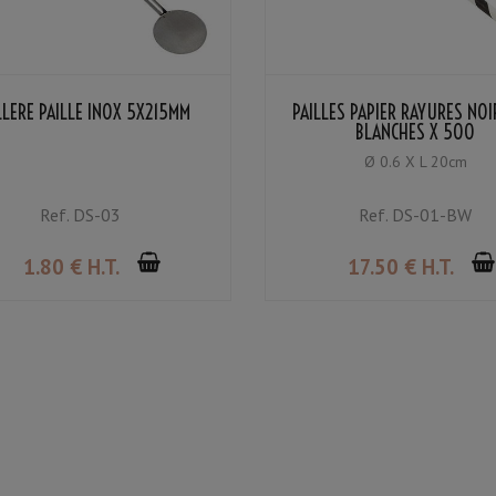
LLÈRE PAILLE INOX 5X215MM
PAILLES PAPIER RAYURES NOI
BLANCHES X 500
Ø 0.6 X L 20cm
Ref.
DS-03
Ref.
DS-01-BW
1
.80
€
H.T.
17
.50
€
H.T.