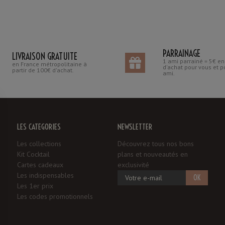
PARRAINAGE
LIVRAISON GRATUITE
1 ami parrainé = 5€ e
en France métropolitaine à
d'achat pour vous et p
partir de 100€ d'achat.
ami.
LES CATÉGORIES
NEWSLETTER
Les collections
Découvrez tous nos bons
Kit Cocktail
plans et nouveautés en
Cartes cadeaux
exclusivité
Les indispensables
OK
Les 1er prix
Les codes promotionnels