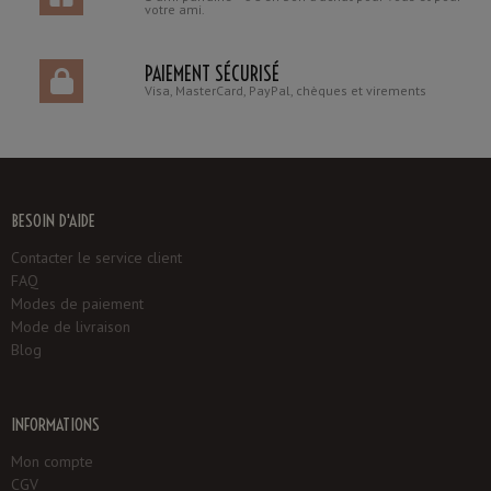
votre ami.
PAIEMENT SÉCURISÉ
Visa, MasterCard, PayPal, chèques et virements
BESOIN D'AIDE
Contacter le service client
FAQ
Modes de paiement
Mode de livraison
Blog
INFORMATIONS
Mon compte
CGV