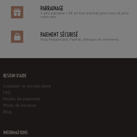
PARRAINAGE
1 ami parrainé = 5€ en bon d'achat pour vous et pour
votre ami.
PAIEMENT SÉCURISÉ
Visa, MasterCard, PayPal, chèques et virements
BESOIN D'AIDE
Contacter le service client
FAQ
Modes de paiement
Mode de livraison
Blog
INFORMATIONS