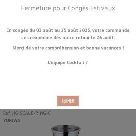
Fermeture pour Congés Estivaux
En congés du 03 août au 25 août 2025, votre commande
sera expédiée dès notre retour le 26 août.
Merci de votre compréhension et bonne vacances !
MENU
L'équipe Cocktail 7
Doseur Yukiwa Scale Brillant
et Anneau Doré 15/30ml
Ref.
JIG-SCALE-RING-C
YUKIWA