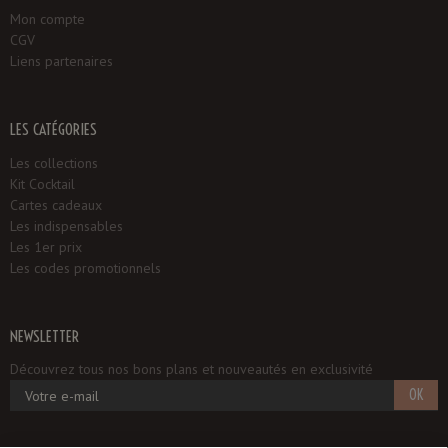
Mon compte
CGV
Liens partenaires
LES CATÉGORIES
Les collections
Kit Cocktail
Cartes cadeaux
Les indispensables
Les 1er prix
Les codes promotionnels
NEWSLETTER
Découvrez tous nos bons plans et nouveautés en exclusivité
OK