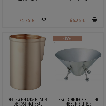
71
.25
€
66
.25
€
VERRE À MÉLANGE MR.SLIM
SEAU À VIN INOX SUR PIED
OR ROSE MAT 58CL
MR SLIM 2 LITRES