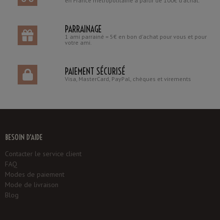
en France métropolitaine à partir de 100€ d'achat.
PARRAINAGE
1 ami parrainé = 5€ en bon d'achat pour vous et pour
votre ami.
PAIEMENT SÉCURISÉ
Visa, MasterCard, PayPal, chèques et virements
BESOIN D'AIDE
Contacter le service client
FAQ
Modes de paiement
Mode de livraison
Blog