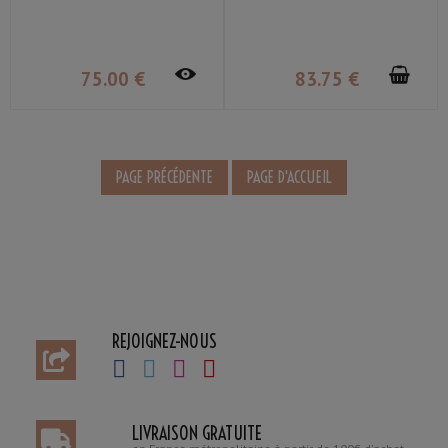
75
.00
€
83
.75
€
REJOIGNEZ-NOUS
LIVRAISON GRATUITE