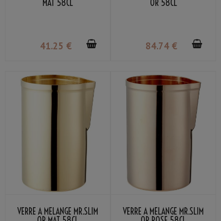
MAT 58CL
OR 58CL
41
.25
€
84
.74
€
VERRE À MÉLANGE MR.SLIM
VERRE À MÉLANGE MR.SLIM
OR MAT 58CL
OR ROSE 58CL