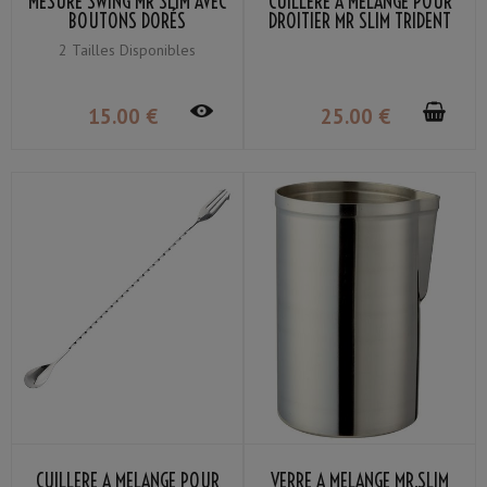
MESURE SWING MR SLIM AVEC
CUILLÈRE À MÉLANGE POUR
BOUTONS DORÉS
DROITIER MR SLIM TRIDENT
37CM
2 Tailles Disponibles
15
.00
€
25
.00
€
CUILLÈRE À MÉLANGE POUR
VERRE À MÉLANGE MR.SLIM