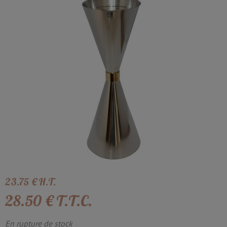
23
.75
€
H.T.
28
.50
€
T.T.C.
En rupture de stock