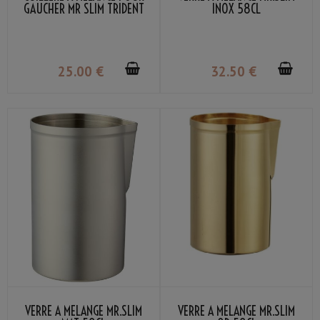
GAUCHER MR SLIM TRIDENT
INOX 58CL
37CM
25
.00
€
32
.50
€
VERRE À MÉLANGE MR.SLIM
VERRE À MÉLANGE MR.SLIM