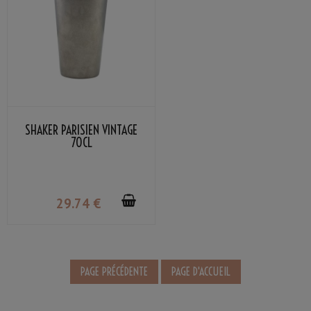
SHAKER PARISIEN VINTAGE
70CL
29
.74
€