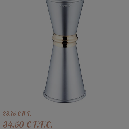
28
.75
€
H.T.
34
.50
€
T.T.C.