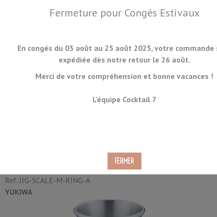
Fermeture pour Congés Estivaux
En congés du 03 août au 25 août 2025, votre commande 
expédiée dès notre retour le 26 août.
Merci de votre compréhension et bonne vacances !
MENU
L'équipe Cocktail 7
Doseur Yukiwa Scale Mat et
Anneau Doré 30/60ml
Ref.
JIG-SCALE-M-RING-A
YUKIWA