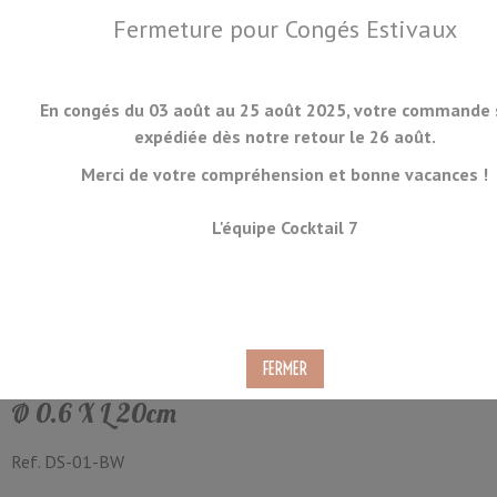
Fermeture pour Congés Estivaux
En congés du 03 août au 25 août 2025, votre commande 
expédiée dès notre retour le 26 août.
Merci de votre compréhension et bonne vacances !
MENU
L'équipe Cocktail 7
Pailles Papier Rayures Noires
et Blanches x 500
Ø 0.6 X L 20cm
Ref.
DS-01-BW