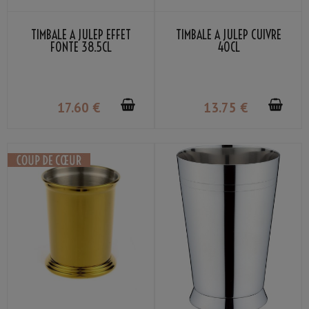
TIMBALE À JULEP EFFET
TIMBALE À JULEP CUIVRE
FONTE 38.5CL
40CL
17
.60
€
13
.75
€