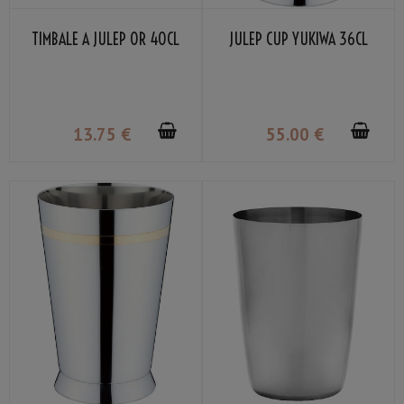
TIMBALE À JULEP OR 40CL
JULEP CUP YUKIWA 36CL
13
.75
€
55
.00
€