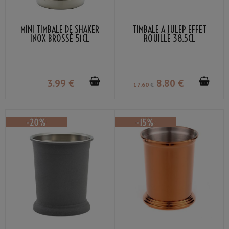
MINI TIMBALE DE SHAKER
TIMBALE À JULEP EFFET
INOX BROSSÉ 51CL
ROUILLE 38.5CL
3
.99
€
8
.80
€
17
.60
€