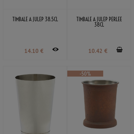
TIMBALE À JULEP 38.5CL
TIMBALE À JULEP PERLÉE
38CL
14
.10
€
10
.42
€