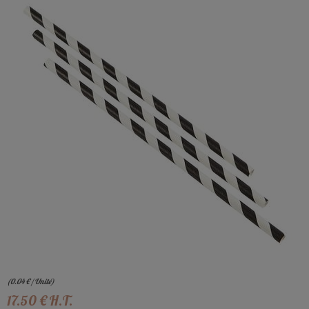
(
0.04
€
/ Unité)
17
.50
€
H.T.