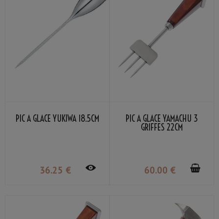
PIC À GLACE YUKIWA 18.5CM
PIC À GLACE YAMACHU 3
GRIFFES 22CM
36
.25
€
60
.00
€