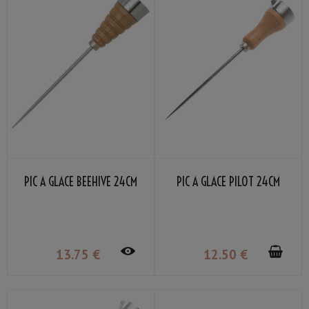
PIC À GLACE BEEHIVE 24CM
PIC À GLACE PILOT 24CM
13
.75
€
12
.50
€