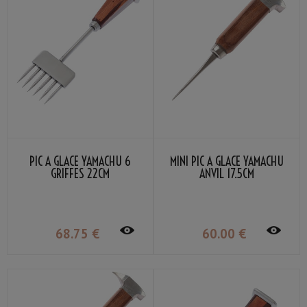
PIC À GLACE YAMACHU 6
MINI PIC À GLACE YAMACHU
GRIFFES 22CM
ANVIL 17.5CM
68
.75
€
60
.00
€