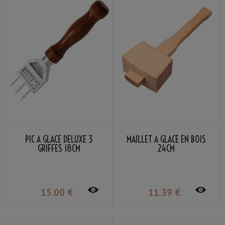
PIC À GLACE DELUXE 3
MAILLET À GLACE EN BOIS
GRIFFES 18CM
24CM
15
.00
€
11
.39
€