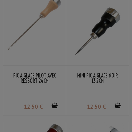
PIC À GLACE PILOT AVEC
MINI PIC À GLACE NOIR
RESSORT 24CM
13.2CM
12
.50
€
12
.50
€