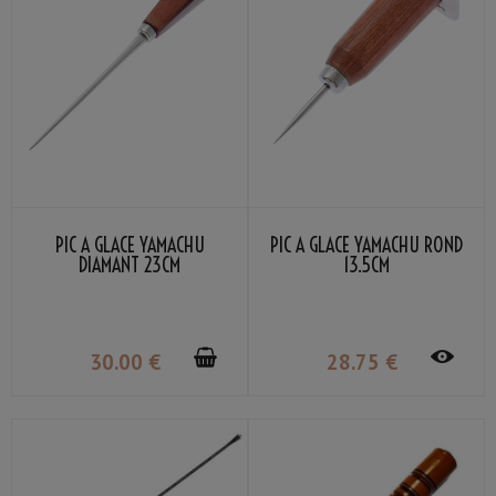
PIC À GLACE YAMACHU
PIC À GLACE YAMACHU ROND
DIAMANT 23CM
13.5CM
30
.00
€
28
.75
€