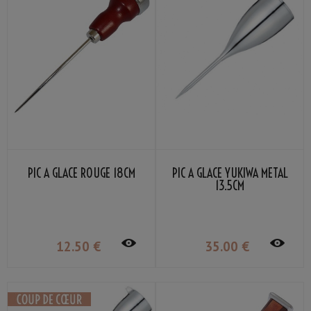
PIC À GLACE ROUGE 18CM
PIC À GLACE YUKIWA MÉTAL
13.5CM
12
.50
€
35
.00
€