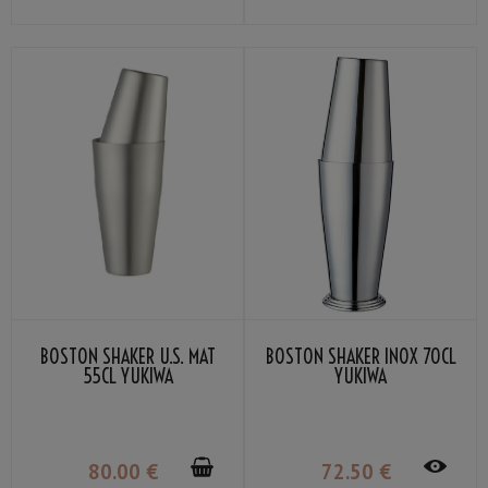
BOSTON SHAKER U.S. MAT
BOSTON SHAKER INOX 70CL
55CL YUKIWA
YUKIWA
80
.00
€
72
.50
€