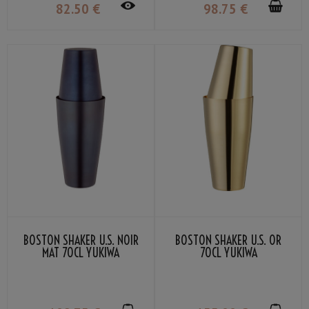
82
.50
€
98
.75
€
BOSTON SHAKER U.S. NOIR
BOSTON SHAKER U.S. OR
MAT 70CL YUKIWA
70CL YUKIWA