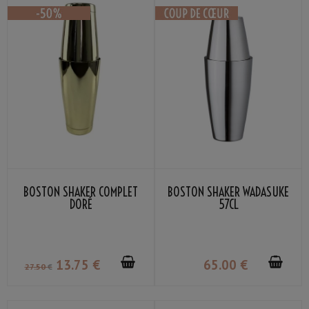
BOSTON SHAKER COMPLET
BOSTON SHAKER WADASUKE
DORÉ
57CL
13
.75
€
65
.00
€
27
.50
€