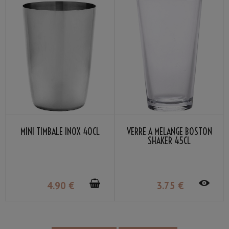
MINI TIMBALE INOX 40CL
VERRE À MÉLANGE BOSTON
SHAKER 45CL
4
.90
€
3
.75
€