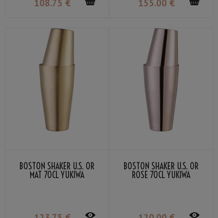
108
.75
€
155
.00
€
BOSTON SHAKER U.S. OR
BOSTON SHAKER U.S. OR
MAT 70CL YUKIWA
ROSE 70CL YUKIWA
123
.75
€
120
.00
€