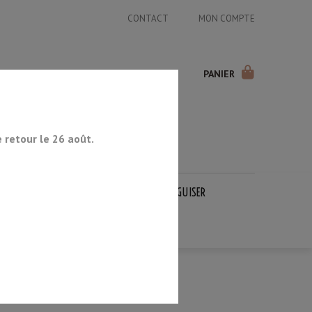
CONTACT
MON COMPTE
PANIER
retour le 26 août.
COUTEAUX JAPONAIS
PIERRES À AIGUISER
OCCASION