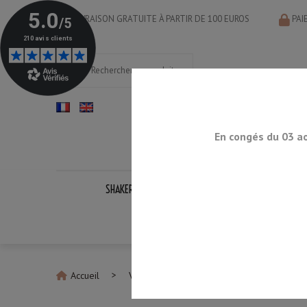
LIVRAISON GRATUITE À PARTIR DE 100 EUROS
PAI
En congés du 03 a
SHAKERS
DOSEURS
CUILLÈRES
PASS
KITS CO
Accueil
Verres à Mélange
Verre à Mélange T