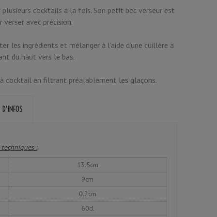
 plusieurs cocktails à la fois. Son petit bec verseur est
r verser avec précision.
er les ingrédients et mélanger à l’aide d’une cuillère à
t du haut vers le bas.
 à cocktail en filtrant préalablement les glaçons.
 D'INFOS
 techniques :
13.5cm
9cm
0.2cm
60cl