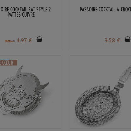
OIRE COCKTAIL BAT STYLE 2
PASSOIRE COCKTAIL 4 CRO
PATTES CUIVRE
4
.97
€
3
.58
€
9
.95
€