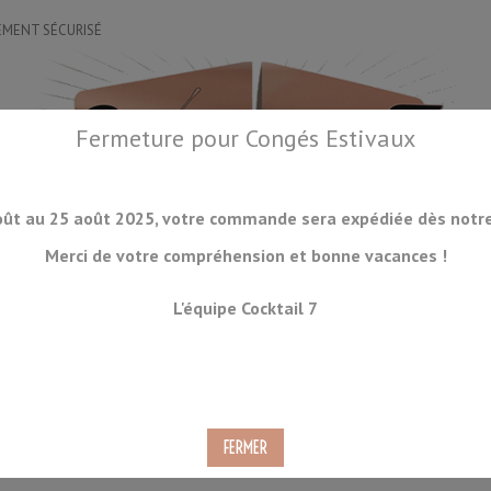
EMENT SÉCURISÉ
Fermeture pour Congés Estivaux
oût au 25 août 2025, votre commande sera expédiée dès notre 
Merci de votre compréhension et bonne vacances !
OIRES
DRINKWARE
LA GLACE
ORGANISATION
ACCESSOIRES
L'équipe Cocktail 7
CKTAILS
CONSOMMABLES
PRODUITS À VENIR
DÉSTOCKAGE
attoo 60cl