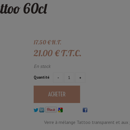
ttoo 60cl
17
.50
€
H.T.
21
.00
€
T.T.C.
En stock
Quantité
Verre à mélange Tattoo transparent et aux jo