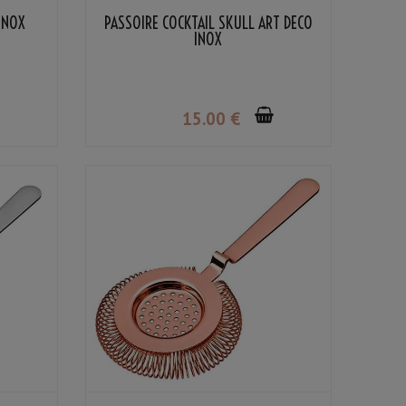
INOX
PASSOIRE COCKTAIL SKULL ART DÉCO
INOX
15
.00
€