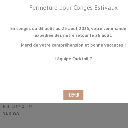
Fermeture pour Congés Estivaux
En congés du 03 août au 25 août 2025, votre commande 
expédiée dès notre retour le 26 août.
Merci de votre compréhension et bonne vacances !
MENU
L'équipe Cocktail 7
Bouilloire Col de Cygne Poire
Yukiwa 50cl
Ref.
CDP-02-M
YUKIWA