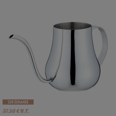
37
.50
€
H.T.