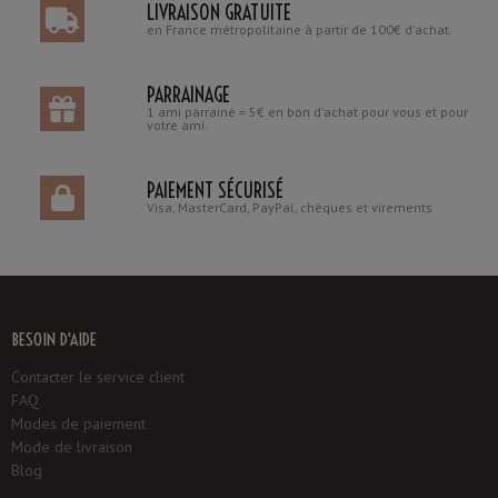
LIVRAISON GRATUITE
en France métropolitaine à partir de 100€ d'achat.
PARRAINAGE
1 ami parrainé = 5€ en bon d'achat pour vous et pour
votre ami.
PAIEMENT SÉCURISÉ
Visa, MasterCard, PayPal, chèques et virements
BESOIN D'AIDE
Contacter le service client
FAQ
Modes de paiement
Mode de livraison
Blog