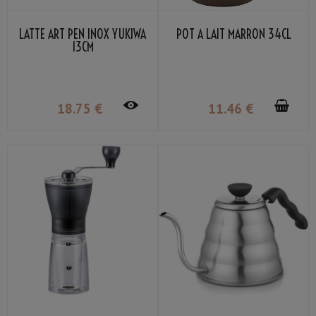
LATTE ART PEN INOX YUKIWA
POT À LAIT MARRON 34CL
13CM
18
.75
€
11
.46
€