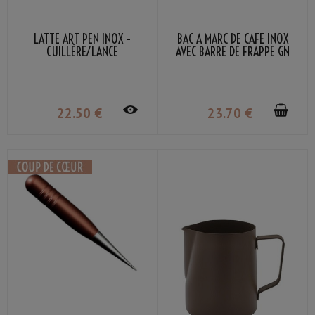
LATTE ART PEN INOX -
BAC À MARC DE CAFÉ INOX
CUILLÈRE/LANCE
AVEC BARRE DE FRAPPE GN
1/6
22
.50
€
23
.70
€