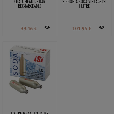
CHALUMEAU DE BAR
SIPHON À SODA VINTAGE ISI
RECHARGEABLE
1 LITRE
39
.46
€
101
.95
€
LOT DE 10 CARTOUCHES