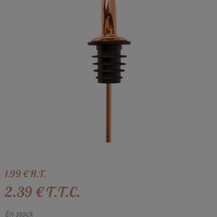
1
.99
€
H.T.
2
.39
€
T.T.C.
En stock