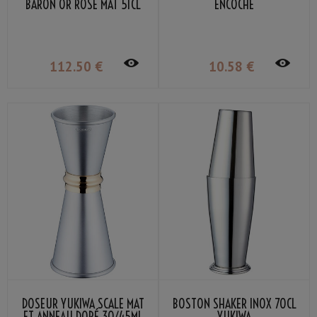
BARON OR ROSE MAT 51CL
ENCOCHE
112
.50
€
10
.58
€
DOSEUR YUKIWA SCALE MAT
BOSTON SHAKER INOX 70CL
ET ANNEAU DORÉ 30/45ML
YUKIWA