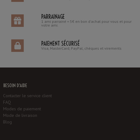
PARRAINAGE
1 ami parrainé = 5€ en bon d'achat pour vous et pour
votre ami.
PAIEMENT SÉCURISÉ
Visa, MasterCard, PayPal, chèques et virements
BESOIN D'AIDE
Contacter le service client
FAQ
Modes de paiement
Mode de livraison
Blog