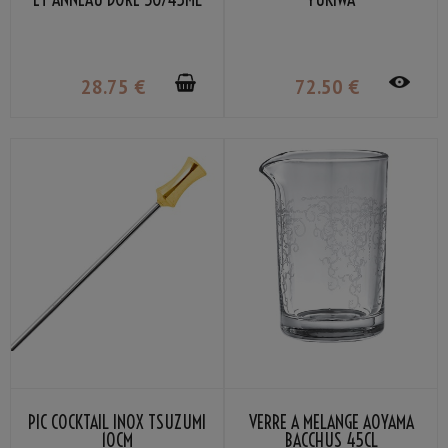
28
.75
€
72
.50
€
PIC COCKTAIL INOX TSUZUMI
VERRE À MÉLANGE AOYAMA
10CM
BACCHUS 45CL