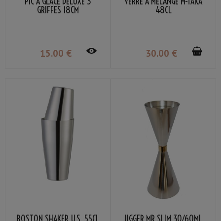
PIC À GLACE DELUXE 3
VERRE À MÉLANGE M-TAKA
GRIFFES 18CM
48CL
15
.00
€
30
.00
€
BOSTON SHAKER U.S. 55CL
JIGGER MR SLIM 30/60ML