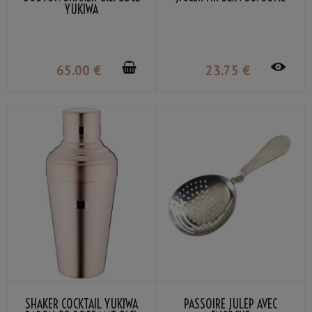
YUKIWA
65
.00
€
23
.75
€
SHAKER COCKTAIL YUKIWA
PASSOIRE JULEP AVEC