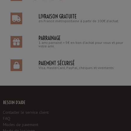
LIVRAISON GRATUITE
en France métropolitaine à partir de 100€ d'achat.
PARRAINAGE
1 ami parrainé = 5€ en bon d'achat pour vous et pour
votre ami.
PAIEMENT SÉCURISÉ
Visa, MasterCard, PayPal, chèques et virements
BESOIN D'AIDE
Contacter le service client
FAQ
Modes de paiement
Mode de livraison