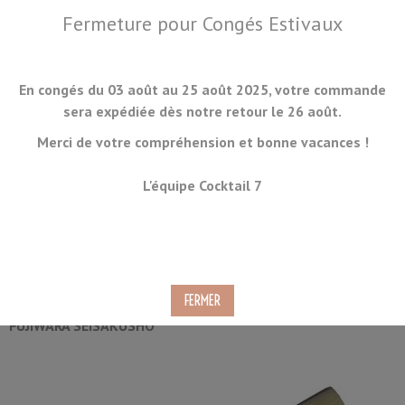
Fermeture pour Congés Estivaux
En congés du 03 août au 25 août 2025, votre commande
sera expédiée dès notre retour le 26 août.
Merci de votre compréhension et bonne vacances !
MENU
L'équipe Cocktail 7
Couteau à Glace 13.5cm
Ref.
ICE-KNIFE-01
FUJIWARA SEISAKUSHO