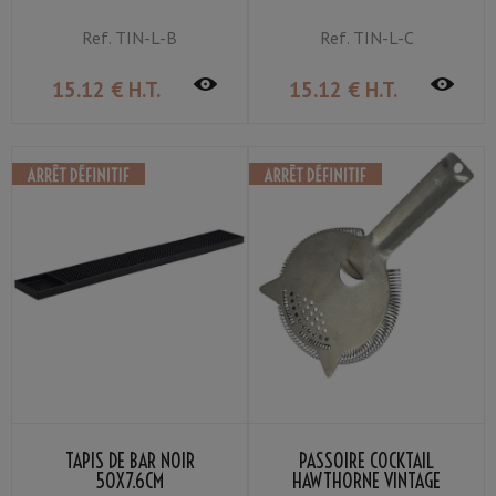
Ref.
TIN-L-B
Ref.
TIN-L-C
15
.12
€
H.T.
15
.12
€
H.T.
TAPIS DE BAR NOIR
PASSOIRE COCKTAIL
50X7.6CM
HAWTHORNE VINTAGE