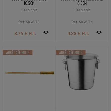
10.5CM
8.5CM
100 pièces
100 pièces
Ref.
SKW-30
Ref.
SKW-34
8
.25
€
H.T.
4
.88
€
H.T.