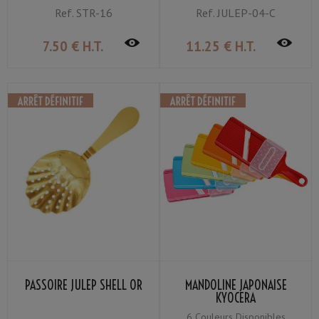
Ref.
STR-16
Ref.
JULEP-04-C
7
.50
€
H.T.
11
.25
€
H.T.
PASSOIRE JULEP SHELL OR
MANDOLINE JAPONAISE
KYOCERA
6 Couleurs Disponibles