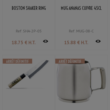
BOSTON SHAKER RING
MUG ANANAS CUIVRE 45CL
Ref.
SHA-2P-05
Ref.
MUG-08-C
18
.75
€
H.T.
15
.88
€
H.T.