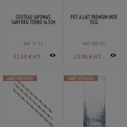
COUTEAU JAPONAIS
POT À LAIT PREMIUM INOX
SANTOKU TOJIRO 16.5CM
35CL
DOUBLE TRANCHANT ACIER
SHIROGAMI
Ref.
TJ-23
Ref.
JUG-05
52
.50
€
H.T.
13
.90
€
H.T.