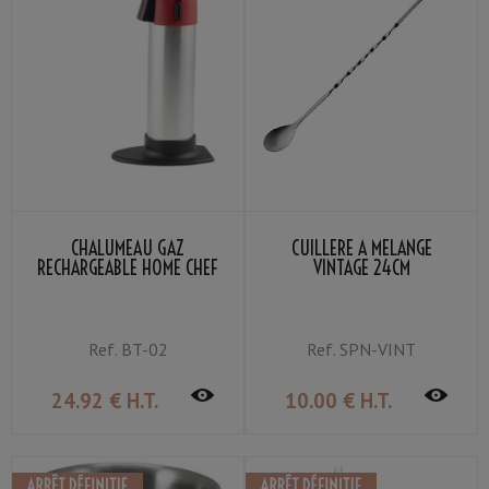
CHALUMEAU GAZ
CUILLÈRE À MÉLANGE
RECHARGEABLE HOME CHEF
VINTAGE 24CM
BRIGHT SPARK
Ref.
BT-02
Ref.
SPN-VINT
24
.92
€
H.T.
10
.00
€
H.T.