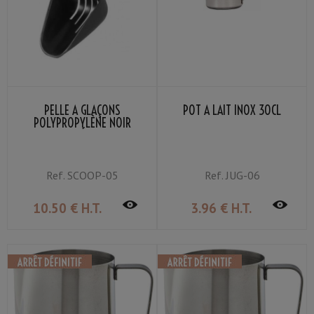
PELLE À GLAÇONS
POT À LAIT INOX 30CL
POLYPROPYLÈNE NOIR
PERFORÉE 25CM
Ref.
SCOOP-05
Ref.
JUG-06
10
.50
€
H.T.
3
.96
€
H.T.