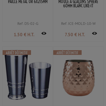
PAILLE MÉTAL OR 6X215MM
MOULE À GLAÇONS SPHÈRE
60MM BLANC LIKE-IT
Ref.
DS-02-G
Ref.
ICE-MOLD-10-W
1
.50
€
H.T.
7
.50
€
H.T.