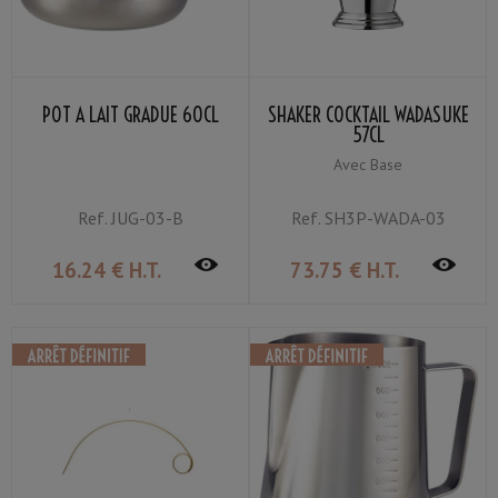
POT À LAIT GRADUÉ 60CL
SHAKER COCKTAIL WADASUKE
57CL
Avec Base
Ref.
JUG-03-B
Ref.
SH3P-WADA-03
16
.24
€
H.T.
73
.75
€
H.T.