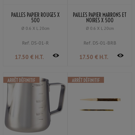
PAILLES PAPIER ROUGES X
PAILLES PAPIER MARRONS ET
500
NOIRES X 500
Ø 0.6 X L 20cm
Ø 0.6 X L 20cm
Ref.
DS-01-R
Ref.
DS-01-BRB
17
.50
€
H.T.
17
.50
€
H.T.