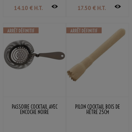
14
.10
€
H.T.
17
.50
€
H.T.
PASSOIRE COCKTAIL AVEC
PILON COCKTAIL BOIS DE
ENCOCHE NOIRE
HÊTRE 25CM