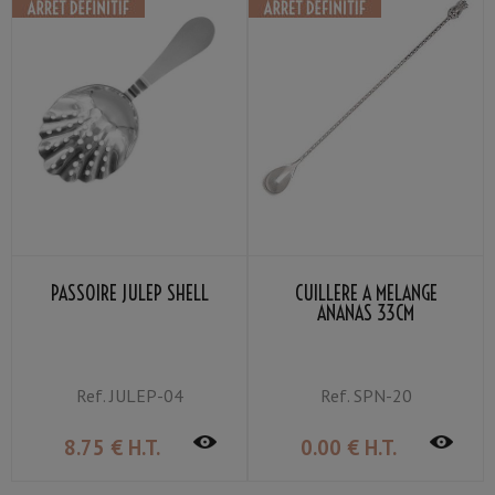
PASSOIRE JULEP SHELL
CUILLÈRE À MÉLANGE
ANANAS 33CM
Ref.
JULEP-04
Ref.
SPN-20
8
.75
€
H.T.
0
.00
€
H.T.