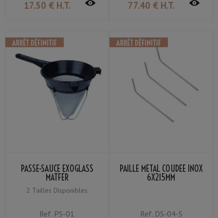
17
.50
€
H.T.
77
.40
€
H.T.
PASSE-SAUCE EXOGLASS
PAILLE MÉTAL COUDÉE INOX
MATFER
6X215MM
2 Tailles Disponibles
Ref.
PS-01
Ref.
DS-04-S