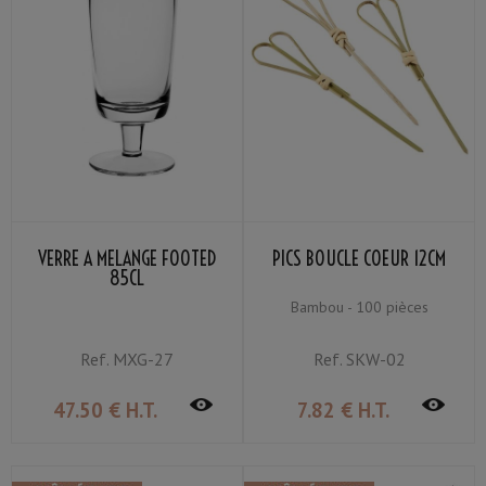
VERRE À MÉLANGE FOOTED
PICS BOUCLE COEUR 12CM
85CL
Bambou - 100 pièces
Ref.
MXG-27
Ref.
SKW-02
47
.50
€
H.T.
7
.82
€
H.T.