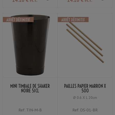
14
.10
€
H.T.
14
.10
€
H.T.
MINI TIMBALE DE SHAKER
PAILLES PAPIER MARRON X
NOIRE 51CL
500
Ø 0.6 X L 20cm
Ref.
TIN-M-B
Ref.
DS-01-BR