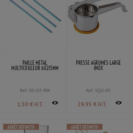
PAILLE MÉTAL
PRESSE AGRUMES LARGE
MULTICOULEUR 6X215MM
INOX
Ref.
DS-02-RW
Ref.
SQU-05
1
.50
€
H.T.
29
.95
€
H.T.