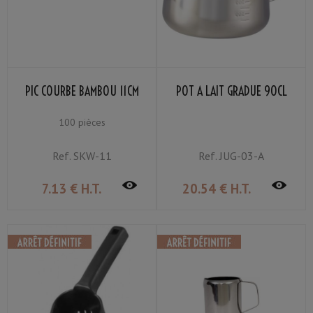
PIC COURBE BAMBOU 11CM
POT À LAIT GRADUÉ 90CL
100 pièces
Ref.
SKW-11
Ref.
JUG-03-A
7
.13
€
H.T.
20
.54
€
H.T.