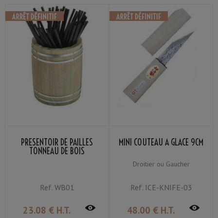
PRÉSENTOIR DE PAILLES
MINI COUTEAU À GLACE 9CM
TONNEAU DE BOIS
Droitier ou Gaucher
Ref.
WB01
Ref.
ICE-KNIFE-03
23
.08
€
H.T.
48
.00
€
H.T.