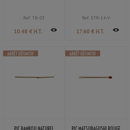
Ref.
TB-03
Ref.
STR-14-V
10
.48
€
H.T.
17
.60
€
H.T.
PIC BAMBOU NATUREL
PIC MATSUBAGUSHI ROUGE