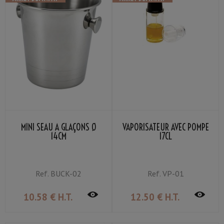
MINI SEAU À GLAÇONS Ø
VAPORISATEUR AVEC POMPE
14CM
17CL
Ref.
BUCK-02
Ref.
VP-01
10
.58
€
H.T.
12
.50
€
H.T.