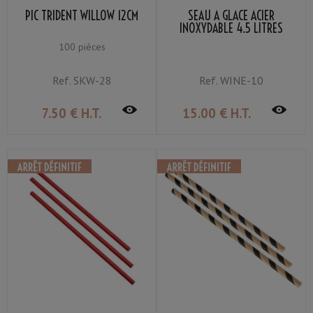
PIC TRIDENT WILLOW 12CM
SEAU À GLACE ACIER
INOXYDABLE 4.5 LITRES
100 pièces
Ref.
SKW-28
Ref.
WINE-10
7
.50
€
H.T.
15
.00
€
H.T.