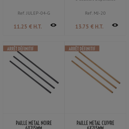
Ref.
JULEP-04-G
Ref.
MJ-20
11
.25
€
H.T.
13
.75
€
H.T.
PAILLE MÉTAL NOIRE
PAILLE MÉTAL CUIVRE
6X215MM
6X215MM