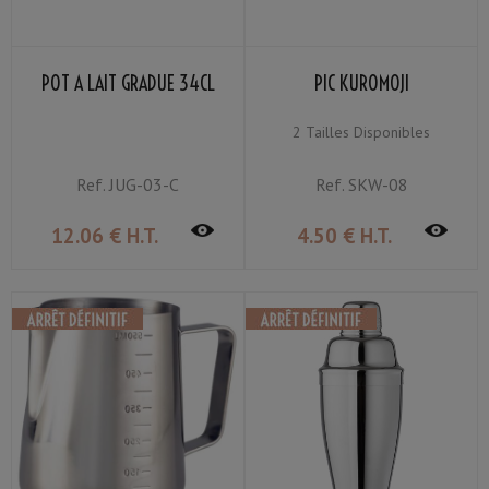
POT À LAIT GRADUÉ 34CL
PIC KUROMOJI
2 Tailles Disponibles
Ref.
JUG-03-C
Ref.
SKW-08
12
.06
€
H.T.
4
.50
€
H.T.