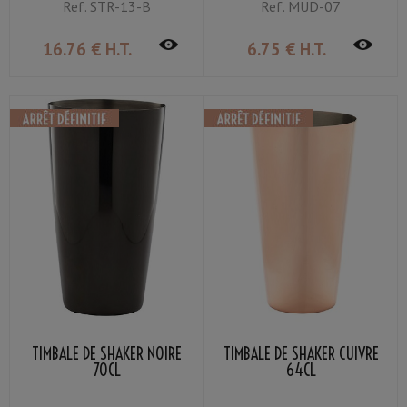
Ref.
STR-13-B
Ref.
MUD-07
16
.76
€
H.T.
6
.75
€
H.T.
TIMBALE DE SHAKER NOIRE
TIMBALE DE SHAKER CUIVRE
70CL
64CL