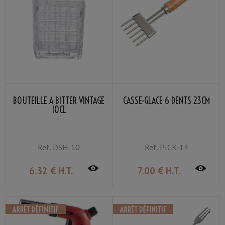
BOUTEILLE À BITTER VINTAGE
CASSE-GLACE 6 DENTS 23CM
10CL
Ref.
DSH-10
Ref.
PICK-14
6
.32
€
H.T.
7
.00
€
H.T.