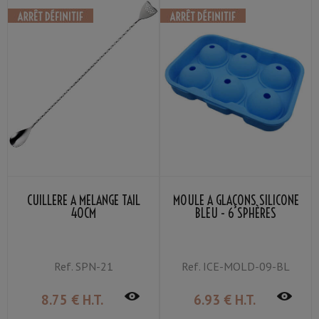
CUILLÈRE À MÉLANGE TAIL
MOULE À GLAÇONS SILICONE
40CM
BLEU - 6 SPHÈRES
Ref.
SPN-21
Ref.
ICE-MOLD-09-BL
8
.75
€
H.T.
6
.93
€
H.T.