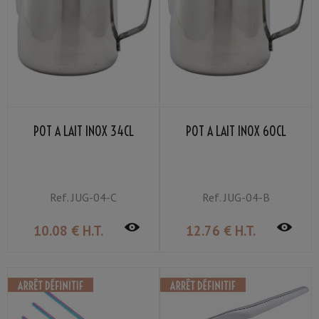
POT À LAIT INOX 34CL
POT À LAIT INOX 60CL
Ref.
JUG-04-C
Ref.
JUG-04-B
10
.08
€
H.T.
12
.76
€
H.T.