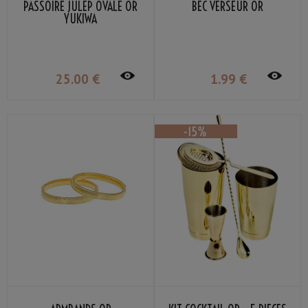
PASSOIRE JULEP OVALE OR
BEC VERSEUR OR
YUKIWA
25
.00
€
1
.99
€