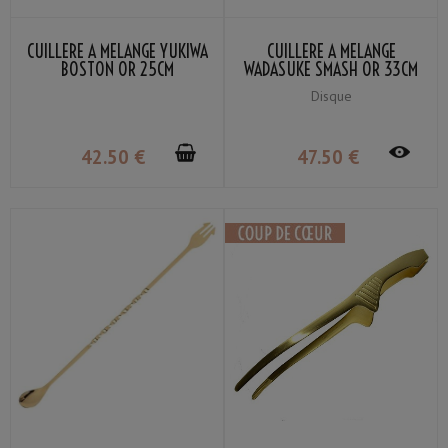
CUILLÈRE À MÉLANGE YUKIWA
CUILLÈRE À MÉLANGE
BOSTON OR 25CM
WADASUKE SMASH OR 33CM
Disque
42
.50
€
47
.50
€