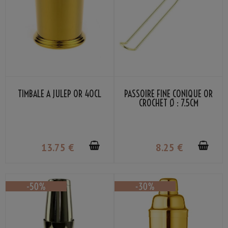
TIMBALE À JULEP OR 40CL
PASSOIRE FINE CONIQUE OR
CROCHET Ø : 7.5CM
13
.75
€
8
.25
€