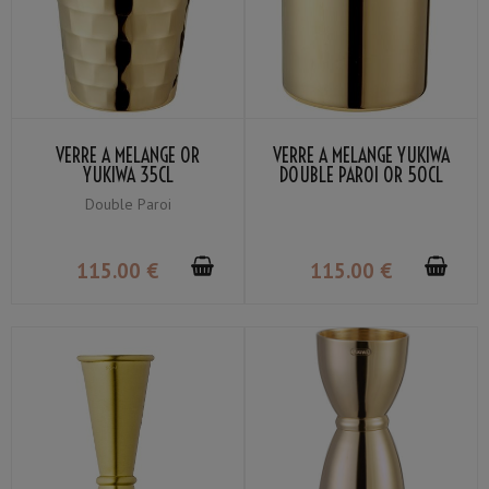
VERRE À MÉLANGE OR
VERRE À MÉLANGE YUKIWA
YUKIWA 35CL
DOUBLE PAROI OR 50CL
Double Paroi
115
.00
€
115
.00
€