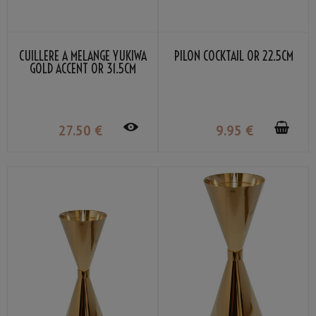
CUILLÈRE À MÉLANGE YUKIWA
PILON COCKTAIL OR 22.5CM
GOLD ACCENT OR 31.5CM
27
.50
€
9
.95
€