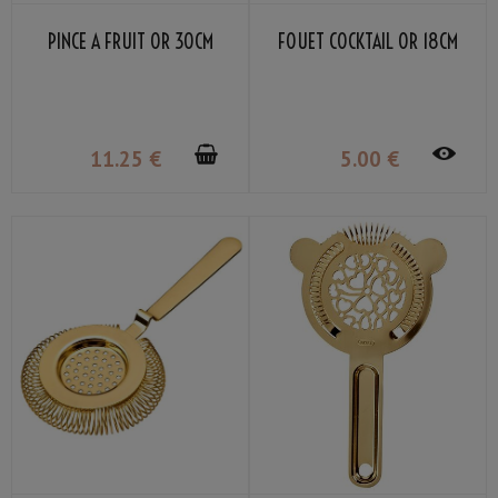
PINCE À FRUIT OR 30CM
FOUET COCKTAIL OR 18CM
11
.25
€
5
.00
€