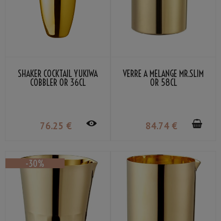
SHAKER COCKTAIL YUKIWA
VERRE À MÉLANGE MR.SLIM
COBBLER OR 36CL
OR 58CL
76
.25
€
84
.74
€