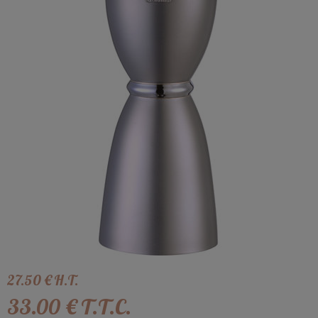
27
.50
€
H.T.
33
.00
€
T.T.C.