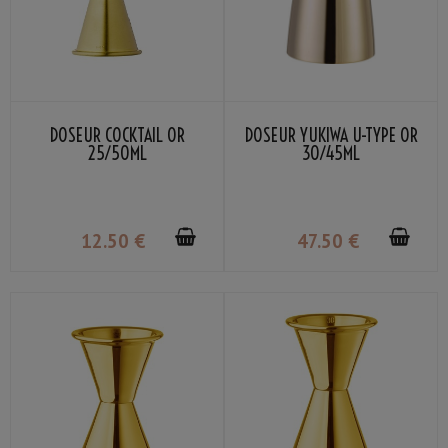
DOSEUR COCKTAIL OR
DOSEUR YUKIWA U-TYPE OR
25/50ML
30/45ML
12
.50
€
47
.50
€