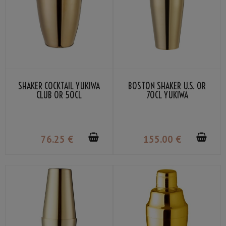
SHAKER COCKTAIL YUKIWA
BOSTON SHAKER U.S. OR
CLUB OR 50CL
70CL YUKIWA
76
.25
€
155
.00
€