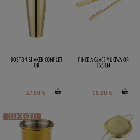
BOSTON SHAKER COMPLET
PINCE À GLACE YUKIWA OR
OR
16.5CM
27
.50
€
15
.00
€