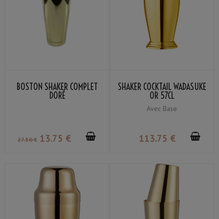
BOSTON SHAKER COMPLET
SHAKER COCKTAIL WADASUKE
DORÉ
OR 57CL
Avec Base
13
.75
€
113
.75
€
27
.50
€