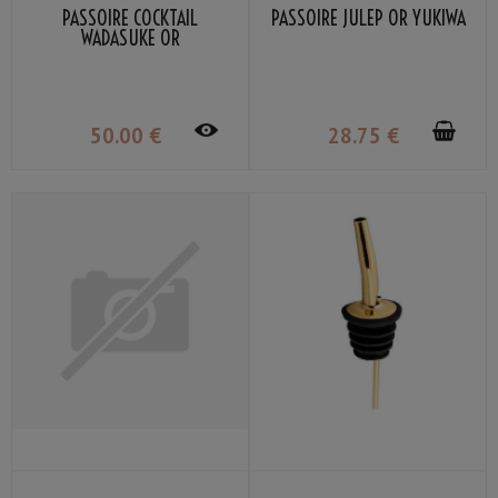
PASSOIRE COCKTAIL
PASSOIRE JULEP OR YUKIWA
WADASUKE OR
50
.00
€
28
.75
€