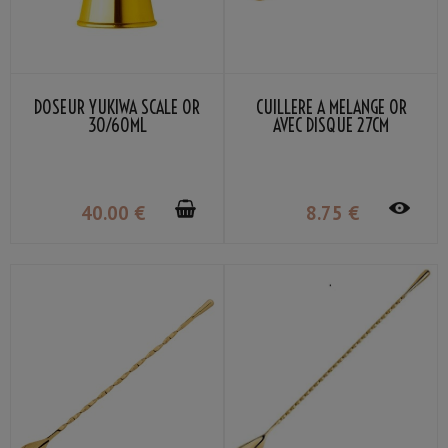
DOSEUR YUKIWA SCALE OR
CUILLÈRE À MÉLANGE OR
30/60ML
AVEC DISQUE 27CM
40
.00
€
8
.75
€