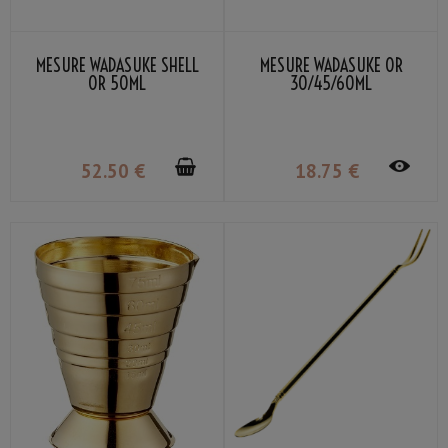
MESURE WADASUKE SHELL
MESURE WADASUKE OR
OR 50ML
30/45/60ML
52
.50
€
18
.75
€