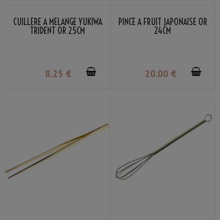
CUILLÈRE À MÉLANGE YUKIWA
PINCE À FRUIT JAPONAISE OR
TRIDENT OR 25CM
24CM
8
.25
€
20
.00
€