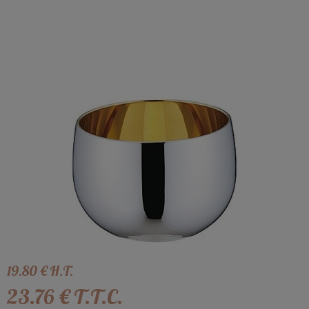
19
.80
€
H.T.
23
.76
€
T.T.C.