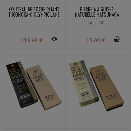
COUTEAU DE POCHE PLIANT
PIERRE À AIGUISER
HIGONOKAMI OLYMPIC LAME
NATURELLE MATSUNAGA
VG-10 MANCHE LAITON
AMAKUSA PETITE GRAIN
Grain 500
NAGAO KANEKOMA
#500
113
.98
€
15
.00
€