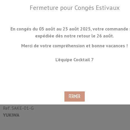
Fermeture pour Congés Estivaux
En congés du 03 août au 25 août 2025, votre commande 
expédiée dès notre retour le 26 août.
Merci de votre compréhension et bonne vacances !
MENU
L'équipe Cocktail 7
Sake Cup Yukiwa 7.5cl -
Intérieur Plaqué Or
Ref.
SAKE-01-G
YUKIWA