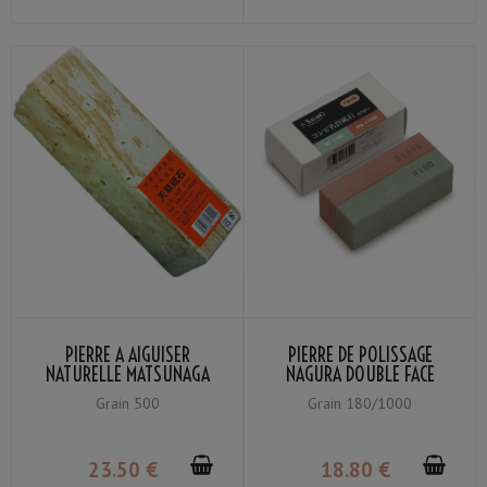
PIERRE À AIGUISER
PIERRE DE POLISSAGE
NATURELLE MATSUNAGA
NAGURA DOUBLE FACE
AMAKUSA LARGE GRAIN
SUEHIRO GRAIN #180 /
Grain 500
Grain 180/1000
#500
#1000
23
.50
€
18
.80
€