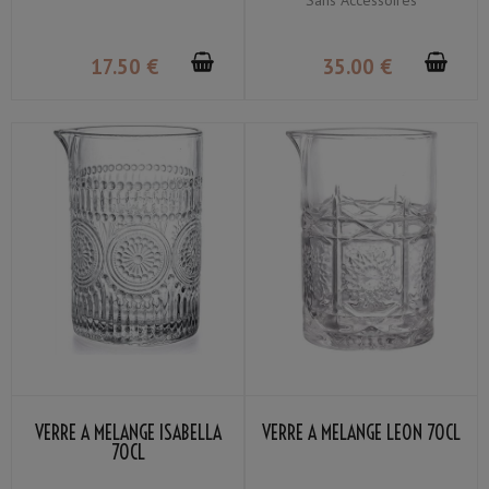
Sans Accessoires
17
.50
€
35
.00
€
VERRE À MÉLANGE ISABELLA
VERRE À MÉLANGE LEON 70CL
70CL