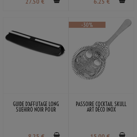
27
.50
€
6
.25
€
GUIDE D'AFFÛTAGE LONG
PASSOIRE COCKTAIL SKULL
SUEHIRO NOIR POUR
ART DÉCO INOX
COUTEAU DE CUISINE
8
.25
€
15
.00
€