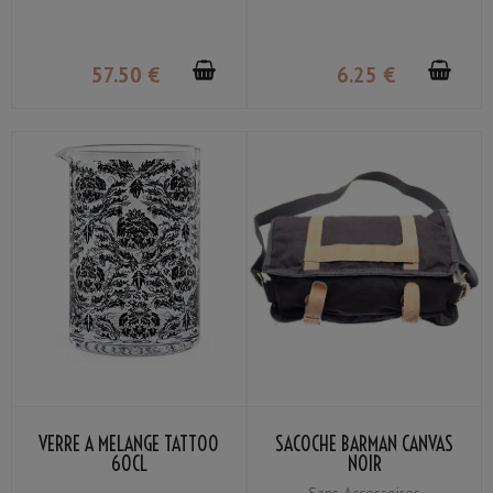
57
.50
€
6
.25
€
VERRE À MÉLANGE TATTOO
SACOCHE BARMAN CANVAS
60CL
NOIR