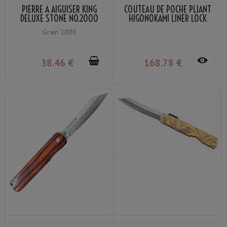
PIERRE À AIGUISER KING
COUTEAU DE POCHE PLIANT
DELUXE STONE NO.2000
HIGONOKAMI LINER LOCK
GRAIN #2000
LAME VG-10 MANCHE BOIS
Grain 2000
STRATIFIÉ NOIR
38
.46
€
168
.78
€