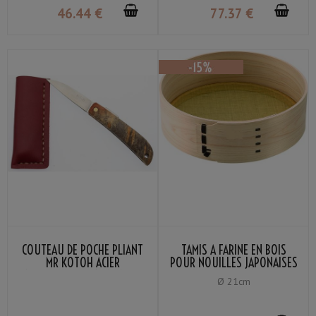
46
.44
€
77
.37
€
COUTEAU DE POCHE PLIANT
TAMIS À FARINE EN BOIS
MR KOTOH ACIER
POUR NOUILLES JAPONAISES
INOXYDABLE VG-10 MANCHE
MAILLE LAITON 80
Ø 21cm
PADDOCK