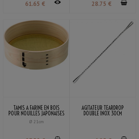
61
.65
€
28
.75
€
TAMIS À FARINE EN BOIS
AGITATEUR TEARDROP
POUR NOUILLES JAPONAISES
DOUBLE INOX 30CM
MAILLE LAITON 60
Ø 21cm