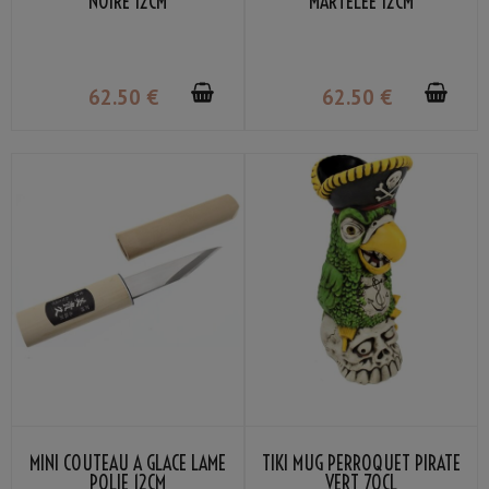
NOIRE 12CM
MARTELÉE 12CM
62
.50
€
62
.50
€
MINI COUTEAU À GLACE LAME
TIKI MUG PERROQUET PIRATE
POLIE 12CM
VERT 70CL