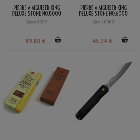
PIERRE À AIGUISER KING
PIERRE À AIGUISER KING
DELUXE STONE NO.8000
DELUXE STONE NO.6000
GRAIN #8000 AVEC
GRAIN #6000 AVEC
Grain 8000
Grain 6000
SUPPORT
SUPPORT
89
.88
€
45
.24
€