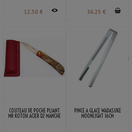
12
.50
€
36
.25
€
COUTEAU DE POCHE PLIANT
PINCE À GLACE WADASUKE
MR KOTOH ACIER D2 MANCHE
MOONLIGHT 16CM
BOIS PADDOCK PREMIUM