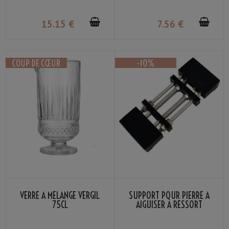
15
.15
€
7
.56
€
VERRE À MÉLANGE VERGIL
SUPPORT POUR PIERRE À
75CL
AIGUISER À RESSORT
AJUSTABLE MARIE TAILLE
185-225MM NOIR