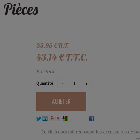
 Pièces
35
.95
€
H.T.
43
.14
€
T.T.C.
En stock
Quantité
Ce kit à cocktail regroupe les accessoires de ba
co