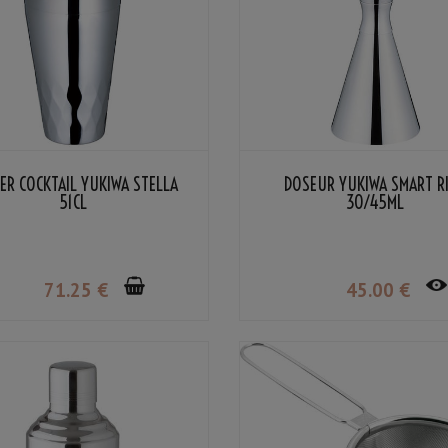
ER COCKTAIL YUKIWA STELLA
DOSEUR YUKIWA SMART R
51CL
30/45ML
71
.25
€
45
.00
€