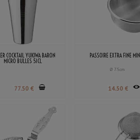
ER COCKTAIL YUKIWA BARON
PASSOIRE EXTRA FINE MI
MICRO BULLES 51CL
Ø 7.5cm
77
.50
€
14
.50
€