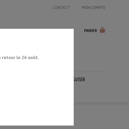
CONTACT
MON COMPTE
PANIER
retour le 26 août.
COUTEAUX JAPONAIS
PIERRES À AIGUISER
OCCASION