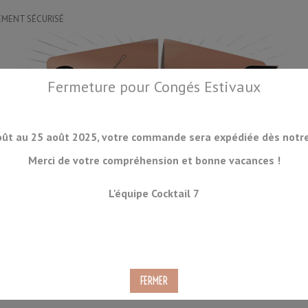
EMENT SÉCURISÉ
Fermeture pour Congés Estivaux
oût au 25 août 2025, votre commande sera expédiée dès notre 
Merci de votre compréhension et bonne vacances !
OIRES
DRINKWARE
LA GLACE
ORGANISATION
ACCESSOIRES
L'équipe Cocktail 7
CKTAILS
CONSOMMABLES
PRODUITS À VENIR
DÉSTOCKAGE
tail Inox - 5 Pièces