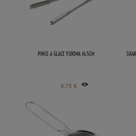
PINCE À GLACE YUKIWA 16.5CM
SHAK
8
.75
€