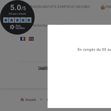
LIVRAISON GRATUITE À PARTIR DE 100 EUROS
PAI
En congés du 03 a
SHAKERS
DOSEURS
CUILLÈRES
PASS
KITS CO
Accueil
Accessoires Cocktail en inox
Kit Cock