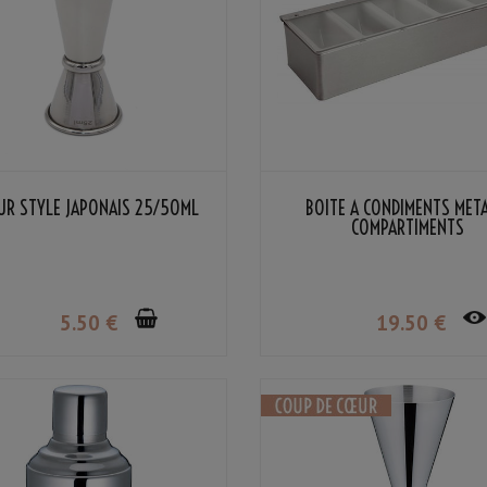
UR STYLE JAPONAIS 25/50ML
BOÎTE À CONDIMENTS MÉTA
COMPARTIMENTS
5
.50
€
19
.50
€