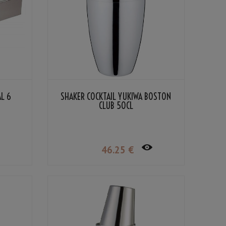
L 6
SHAKER COCKTAIL YUKIWA BOSTON
CLUB 50CL
46
.25
€