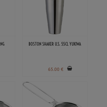
ING
BOSTON SHAKER U.S. 55CL YUKIWA
65
.00
€