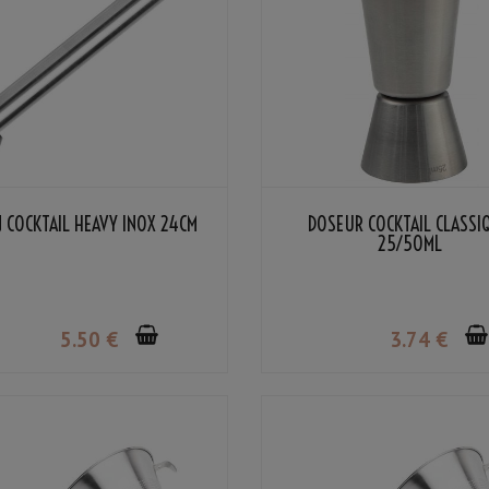
N COCKTAIL HEAVY INOX 24CM
DOSEUR COCKTAIL CLASSI
25/50ML
5
.50
€
3
.74
€