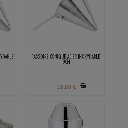
XYDABLE
PASSOIRE CONIQUE ACIER INOXYDABLE
19CM
15
.88
€