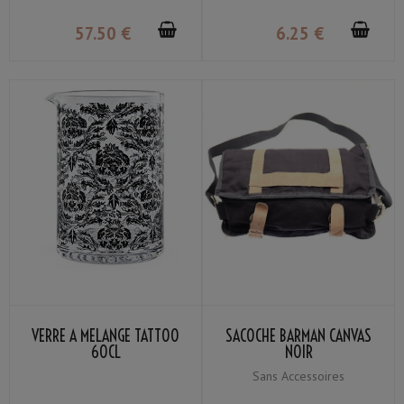
57
.50
€
6
.25
€
VERRE À MÉLANGE TATTOO
SACOCHE BARMAN CANVAS
60CL
NOIR
Sans Accessoires