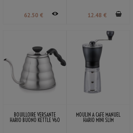
62
.50
€
12
.48
€
BOUILLOIRE VERSANTE
MOULIN À CAFÉ MANUEL
HARIO BUONO KETTLE V60
HARIO MINI SLIM
1,2L