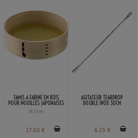
TAMIS À FARINE EN BOIS
AGITATEUR TEARDROP
POUR NOUILLES JAPONAISES
DOUBLE INOX 30CM
MAILLE LAITON 60
Ø 21cm
27
.50
€
6
.25
€