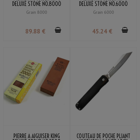
DELUXE STONE NO.8000
DELUXE STONE NO.6000
GRAIN #8000 AVEC
GRAIN #6000 AVEC
Grain 8000
Grain 6000
SUPPORT
SUPPORT
89
.88
€
45
.24
€
PIERRE À AIGUISER KING
COUTEAU DE POCHE PLIANT