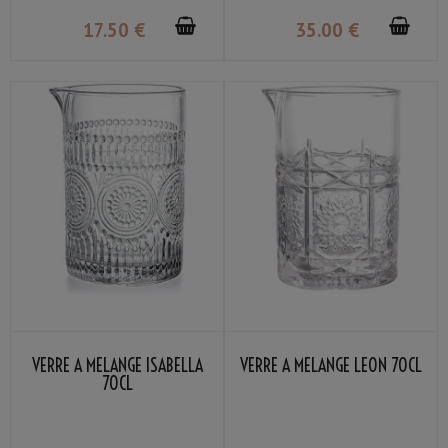
17
.50
€
35
.00
€
VERRE À MÉLANGE ISABELLA
VERRE À MÉLANGE LEON 70CL
70CL