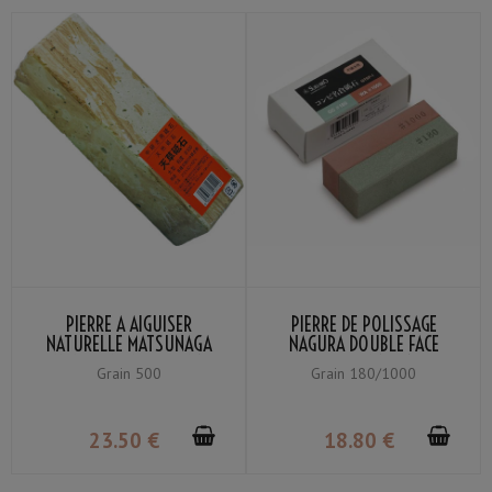
PIERRE À AIGUISER
PIERRE DE POLISSAGE
NATURELLE MATSUNAGA
NAGURA DOUBLE FACE
AMAKUSA LARGE GRAIN
SUEHIRO GRAIN #180 /
Grain 500
Grain 180/1000
#500
#1000
23
.50
€
18
.80
€