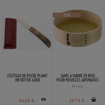
COUTEAU DE POCHE PLIANT
TAMIS À FARINE EN BOIS
MR KOTOH ACIER
POUR NOUILLES JAPONAISES
INOXYDABLE VG-10 MANCHE
MAILLE LAITON 80
Ø 21cm
PADDOCK
61
.65
€
28
.75
€