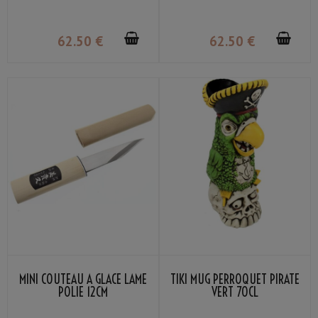
62
.50
€
62
.50
€
MINI COUTEAU À GLACE LAME
TIKI MUG PERROQUET PIRATE
POLIE 12CM
VERT 70CL