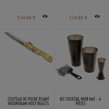
BLACK TORTOISE NAGAO
VERMILLION BIRD NAGAO
KANEKOMA
KANEKOMA
134
.86
€
134
.86
€
COUTEAU DE POCHE PLIANT
KIT COCKTAIL NOIR MAT - 4
HIGONOKAMI HOLY BEASTS
PIÈCES
AZURE DRAGON NAGAO