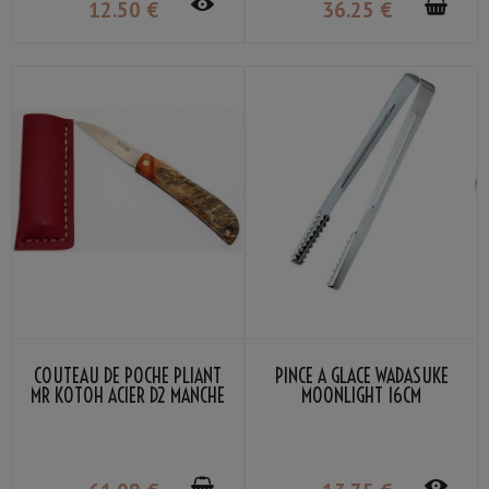
12
.50
€
36
.25
€
COUTEAU DE POCHE PLIANT
PINCE À GLACE WADASUKE
MR KOTOH ACIER D2 MANCHE
MOONLIGHT 16CM
BOIS PADDOCK PREMIUM