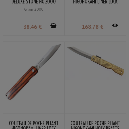
DELUXE STONE NO.2000
HIGONOKAMI LINER LOCK
GRAIN #2000
LAME VG-10 MANCHE BOIS
Grain 2000
STRATIFIÉ NOIR
38
.46
€
168
.78
€
COUTEAU DE POCHE PLIANT
COUTEAU DE POCHE PLIANT
HIGONOKAMI LINER LOCK
HIGONOKAMI HOLY BEASTS