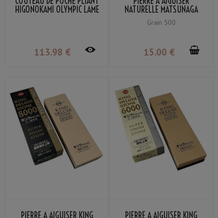
COUTEAU DE POCHE PLIANT
PIERRE À AIGUISER
HIGONOKAMI OLYMPIC LAME
NATURELLE MATSUNAGA
VG-10 MANCHE LAITON
AMAKUSA PETITE GRAIN
Grain 500
NAGAO KANEKOMA
#500
113
.98
€
15
.00
€
PIERRE À AIGUISER KING
PIERRE À AIGUISER KING