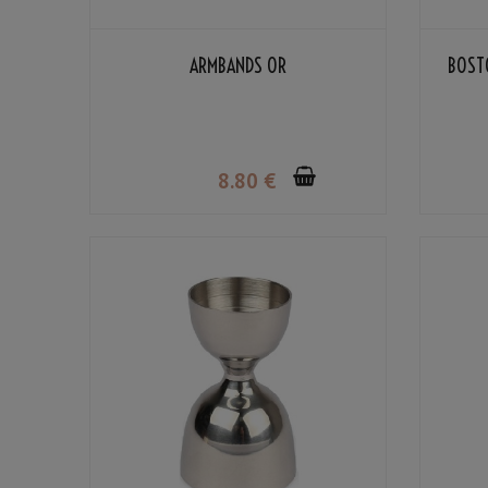
ARMBANDS OR
BOSTO
8
.80
€