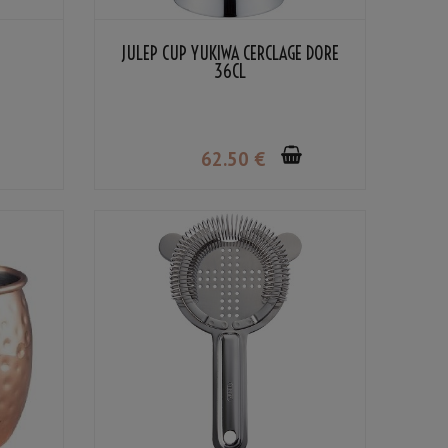
JULEP CUP YUKIWA CERCLAGE DORÉ
36CL
62
.50
€