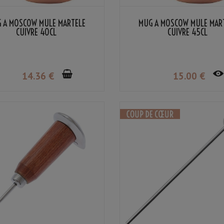
 À MOSCOW MULE MARTELÉ
MUG À MOSCOW MULE MAR
CUIVRE 40CL
CUIVRE 45CL
14
.36
€
15
.00
€