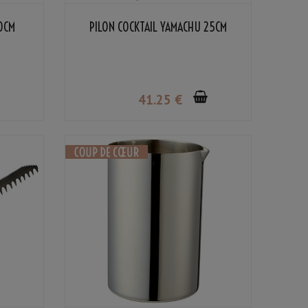
10CM
PILON COCKTAIL YAMACHU 25CM
41
.25
€