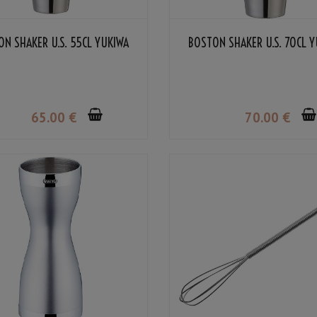
N SHAKER U.S. 55CL YUKIWA
BOSTON SHAKER U.S. 70CL 
65
.00
€
70
.00
€