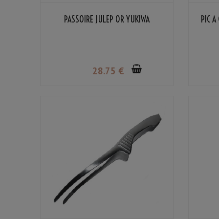
PASSOIRE JULEP OR YUKIWA
PIC À
28
.75
€