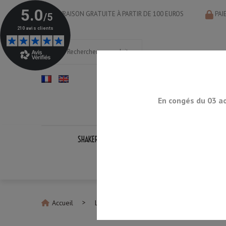
LIVRAISON GRATUITE À PARTIR DE 100 EUROS
PAI
En congés du 03 a
SHAKERS
DOSEURS
CUILLÈRES
PASS
KITS CO
Accueil
Les nouveautés
Premium Cocktail Se