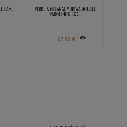
LE LAME
VERRE À MÉLANGE YUKIWA DOUBLE
PAROI INOX 50CL
67
.50
€