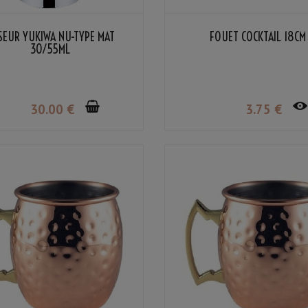
SEUR YUKIWA NU-TYPE MAT
FOUET COCKTAIL 18CM
30/55ML
30
.00
€
3
.75
€