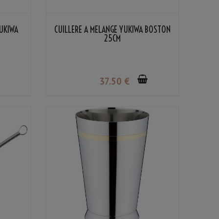
YUKIWA
CUILLÈRE À MÉLANGE YUKIWA BOSTON
25CM
37
.50
€