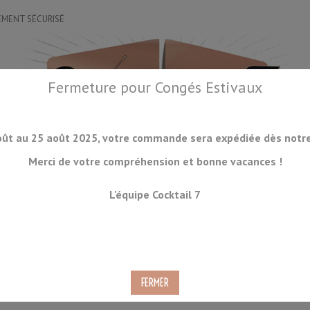
EMENT SÉCURISÉ
Fermeture pour Congés Estivaux
oût au 25 août 2025, votre commande sera expédiée dès notre 
Merci de votre compréhension et bonne vacances !
OIRES
DRINKWARE
LA GLACE
ORGANISATION
ACCESSOIRES
L'équipe Cocktail 7
CKTAILS
CONSOMMABLES
PRODUITS À VENIR
DÉSTOCKAGE
t - Anneau Doré