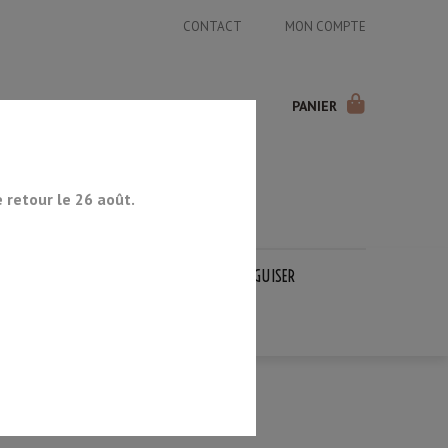
CONTACT
MON COMPTE
PANIER
retour le 26 août.
COUTEAUX JAPONAIS
PIERRES À AIGUISER
OCCASION