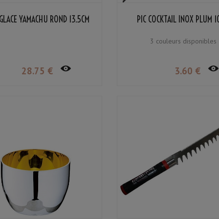
 GLACE YAMACHU ROND 13.5CM
PIC COCKTAIL INOX PLUM 
3 couleurs disponibles
28
.75
€
3
.60
€