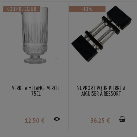
VERRE À MÉLANGE VERGIL
SUPPORT POUR PIERRE À
75CL
AIGUISER À RESSORT
AJUSTABLE MARIE TAILLE
185-225MM NOIR
12
.50
€
36
.25
€