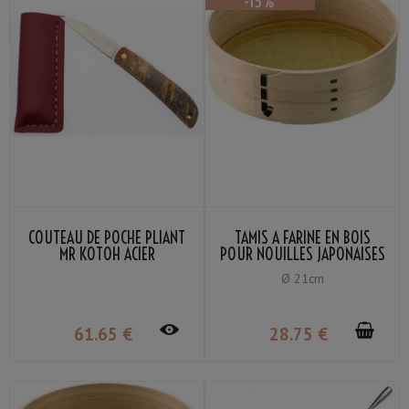
COUTEAU DE POCHE PLIANT
TAMIS À FARINE EN BOIS
MR KOTOH ACIER
POUR NOUILLES JAPONAISES
INOXYDABLE VG-10 MANCHE
MAILLE LAITON 80
Ø 21cm
PADDOCK
61
.65
€
28
.75
€