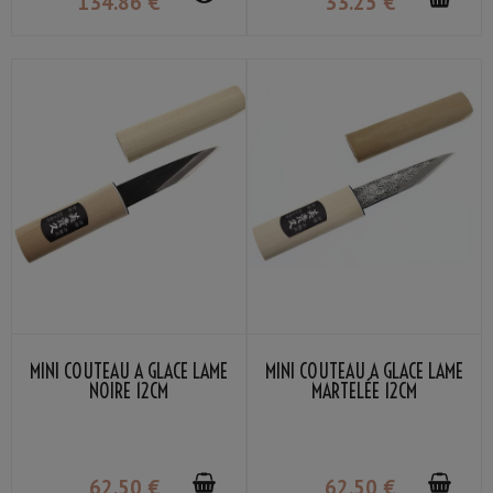
134
.86
€
33
.25
€
MINI COUTEAU À GLACE LAME
MINI COUTEAU À GLACE LAME
NOIRE 12CM
MARTELÉE 12CM
62
.50
€
62
.50
€