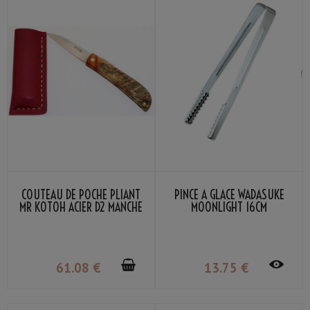
COUTEAU DE POCHE PLIANT
PINCE À GLACE WADASUKE
MR KOTOH ACIER D2 MANCHE
MOONLIGHT 16CM
BOIS PADDOCK PREMIUM
61
.08
€
13
.75
€