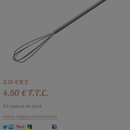
3
.75
€
H.T.
4
.50
€
T.T.C.
En rupture de stock
Alerte réapprovisionnement