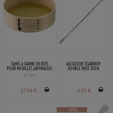
TAMIS À FARINE EN BOIS
AGITATEUR TEARDROP
POUR NOUILLES JAPONAISES
DOUBLE INOX 30CM
MAILLE LAITON 60
Ø 21cm
27
.50
€
6
.25
€