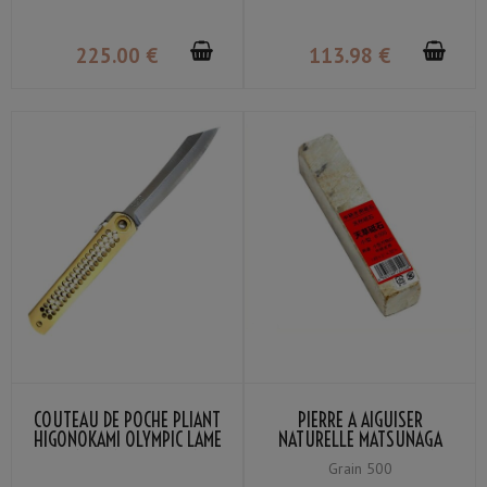
225
.00
€
113
.98
€
COUTEAU DE POCHE PLIANT
PIERRE À AIGUISER
HIGONOKAMI OLYMPIC LAME
NATURELLE MATSUNAGA
VG-10 MANCHE LAITON
AMAKUSA PETITE GRAIN
Grain 500
NAGAO KANEKOMA
#500