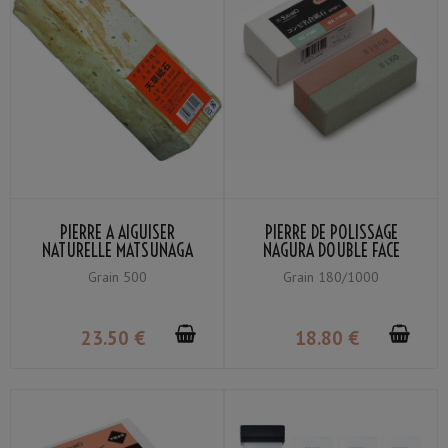
PIERRE À AIGUISER
PIERRE DE POLISSAGE
NATURELLE MATSUNAGA
NAGURA DOUBLE FACE
AMAKUSA LARGE GRAIN
SUEHIRO GRAIN #180 /
Grain 500
Grain 180/1000
#500
#1000
23
.50
€
18
.80
€