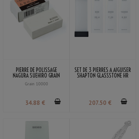
PIERRE DE POLISSAGE
SET DE 3 PIERRES À AIGUISER
NAGURA SUEHIRO GRAIN
SHAPTON GLASSSTONE HR
#10000
GRAIN #500 / #2000 /
Grain 10000
#16000 + SUPPORT
34
.88
€
207
.50
€