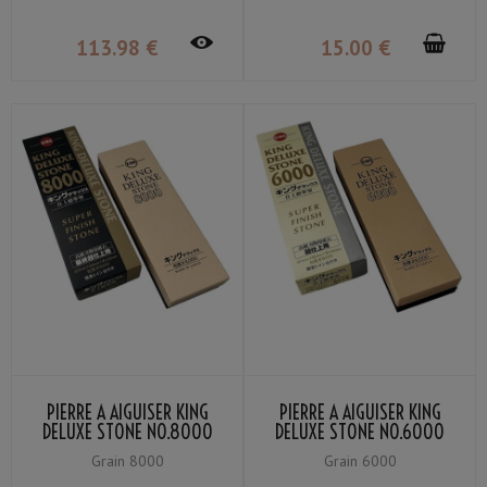
113
.98
€
15
.00
€
PIERRE À AIGUISER KING
PIERRE À AIGUISER KING
DELUXE STONE NO.8000
DELUXE STONE NO.6000
GRAIN #8000 AVEC
GRAIN #6000 AVEC
Grain 8000
Grain 6000
SUPPORT
SUPPORT