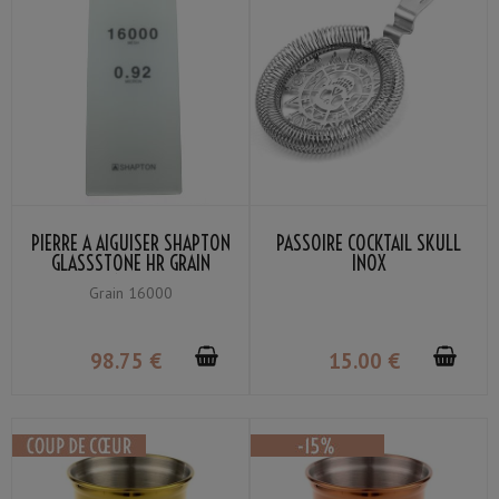
PIERRE À AIGUISER SHAPTON
PASSOIRE COCKTAIL SKULL
GLASSSTONE HR GRAIN
INOX
#16000
Grain 16000
98
.75
€
15
.00
€