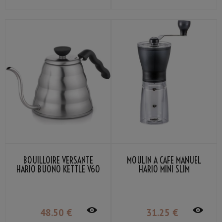
BOUILLOIRE VERSANTE
MOULIN À CAFÉ MANUEL
HARIO BUONO KETTLE V60
HARIO MINI SLIM
1,2L
48
.50
€
31
.25
€