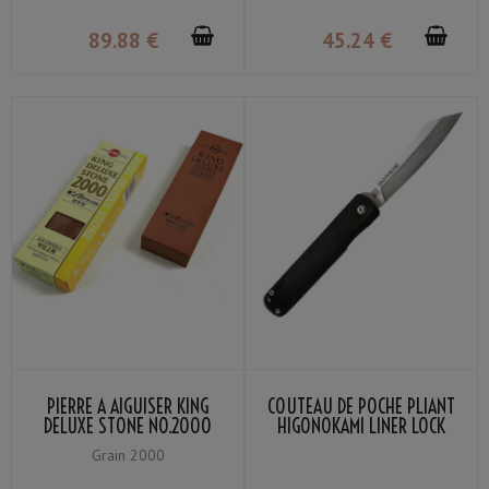
89
.88
€
45
.24
€
PIERRE À AIGUISER KING
COUTEAU DE POCHE PLIANT
DELUXE STONE NO.2000
HIGONOKAMI LINER LOCK
GRAIN #2000
LAME VG-10 MANCHE BOIS
Grain 2000
STRATIFIÉ NOIR