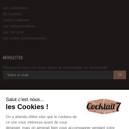
Les collections
Kit Cocktail
Cartes cadeaux
Les indispensables
Les 1er prix
Les codes promotionnels
NEWSLETTER
Découvrez tous nos bons plans et nouveautés en exclusivité
OK
Cocktail 7
1, rue du Potager
93250 VILLEMOMBLE
06 18 97 33 75