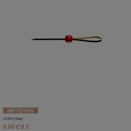
(
0.09
€
/ Unité)
9
.00
€
H.T.