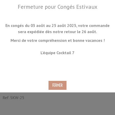
Fermeture pour Congés Estivaux
En congés du 03 août au 25 août 2025, votre commande
sera expédiée dès notre retour le 26 août.
Merci de votre compréhension et bonne vacances !
MENU
L'équipe Cocktail 7
Pic Noose Noir et Rouge 9cm
100 pièces
Ref.
SKW-25