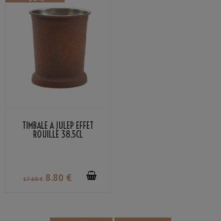
TIMBALE À JULEP EFFET
ROUILLE 38.5CL
8
.80
€
17
.60
€