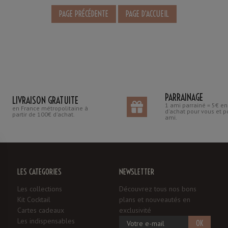
PARRAINAGE
LIVRAISON GRATUITE
1 ami parrainé = 5€ e
en France métropolitaine à
d'achat pour vous et p
partir de 100€ d'achat.
ami.
LES CATÉGORIES
NEWSLETTER
Les collections
Découvrez tous nos bons
Kit Cocktail
plans et nouveautés en
Cartes cadeaux
exclusivité
Les indispensables
OK