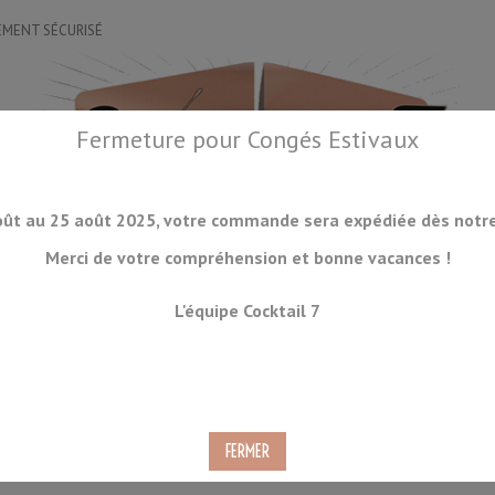
EMENT SÉCURISÉ
Fermeture pour Congés Estivaux
oût au 25 août 2025, votre commande sera expédiée dès notre 
Merci de votre compréhension et bonne vacances !
OIRES
DRINKWARE
LA GLACE
ORGANISATION
ACCESSOIRES
L'équipe Cocktail 7
CKTAILS
CONSOMMABLES
PRODUITS À VENIR
DÉSTOCKAGE
ce SWAN SI-7