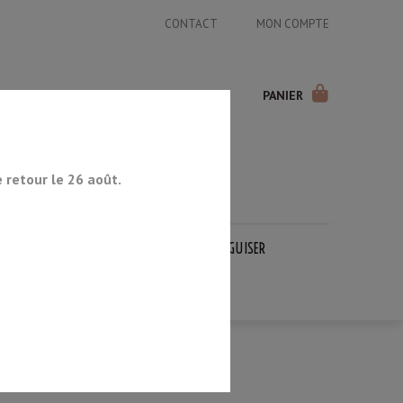
CONTACT
MON COMPTE
PANIER
retour le 26 août.
COUTEAUX JAPONAIS
PIERRES À AIGUISER
OCCASION