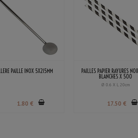
LLÈRE PAILLE INOX 5X215MM
PAILLES PAPIER RAYURES NOI
BLANCHES X 500
Ø 0.6 X L 20cm
1
.80
€
17
.50
€