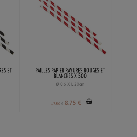
RES ET
PAILLES PAPIER RAYURES ROUGES ET
BLANCHES X 500
Ø 0.6 X L 20cm
8
.75
€
17
.50
€