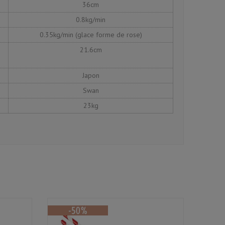
36cm
0.8kg/min
0.35kg/min (glace forme de rose)
21.6cm
Japon
Swan
23kg