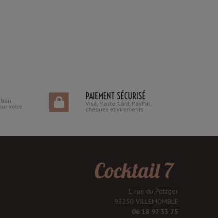
PAIEMENT SÉCURISÉ
n bon
Visa, MasterCard, PayPal,
our votre
chèques et virements
Cocktail 7
1, rue du Potager
93250 VILLEMOMBLE
06 18 97 33 75