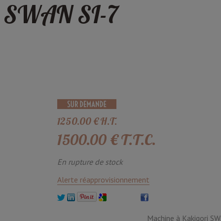
ce SWAN SI-7
1250
.00
€
H.T.
1500
.00
€
T.T.C.
En rupture de stock
Alerte réapprovisionnement
Machine à Kakigori SWA