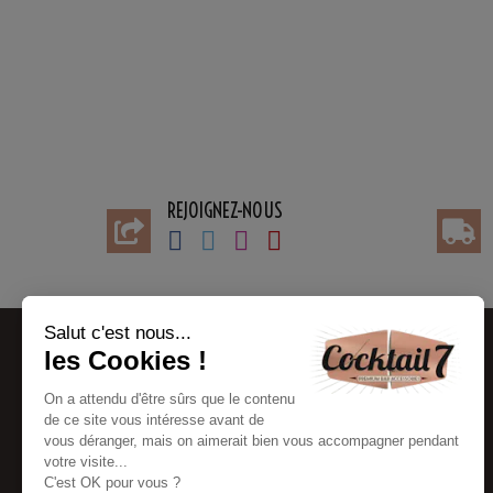
REJOIGNEZ-NOUS
BESOIN D'AIDE
INFORMATIONS
Contacter le service client
Mon compte
FAQ
CGV
Modes de paiement
Liens partenaires
Mode de livraison