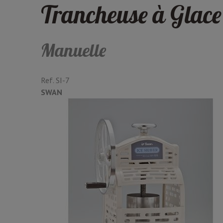
Trancheuse à Gla
Manuelle
Ref.
SI-7
SWAN