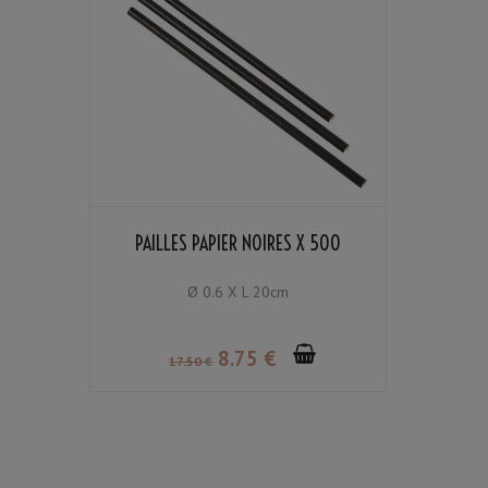
PAILLES PAPIER NOIRES X 500
Ø 0.6 X L 20cm
8
.75
€
17
.50
€