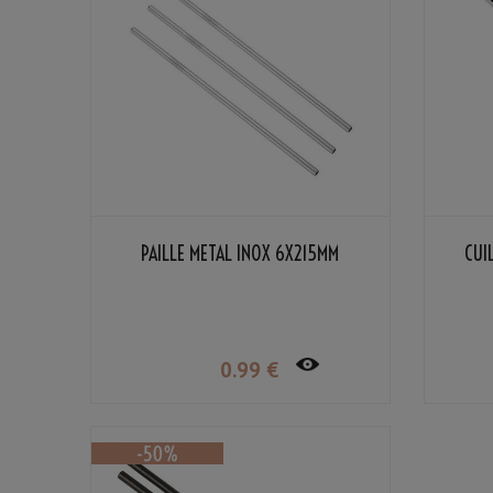
PAILLE MÉTAL INOX 6X215MM
CUI
0
.99
€