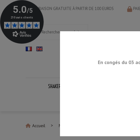
LIVRAISON GRATUITE À PARTIR DE 100 EUROS
PAI
En congés du 03 a
SHAKERS
DOSEURS
CUILLÈRES
PASS
KITS CO
Accueil
Machines à Glace
Trancheuse à Gla