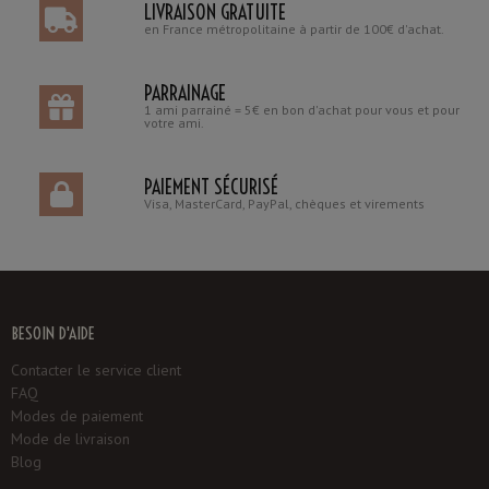
LIVRAISON GRATUITE
en France métropolitaine à partir de 100€ d'achat.
PARRAINAGE
1 ami parrainé = 5€ en bon d'achat pour vous et pour
votre ami.
PAIEMENT SÉCURISÉ
Visa, MasterCard, PayPal, chèques et virements
BESOIN D'AIDE
Contacter le service client
FAQ
Modes de paiement
Mode de livraison
Blog