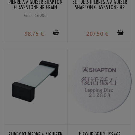
PIERRE À AIGUISER SHAPTON
SET DE 3 PIERRES À AIGUISER
GLASSSTONE HR GRAIN
SHAPTON GLASSSTONE HR
#16000
GRAIN #500 / #2000 /
Grain 16000
#16000 + SUPPORT
98
.75
€
207
.50
€
SUPPORT PIERRE À AIGUISER
DISQUE DE POLISSAGE