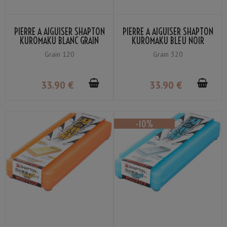
PIERRE À AIGUISER SHAPTON
PIERRE À AIGUISER SHAPTON
KUROMAKU BLANC GRAIN
KUROMAKU BLEU NOIR
#120
GRAIN #320
Grain 120
Grain 320
33
.90
€
33
.90
€