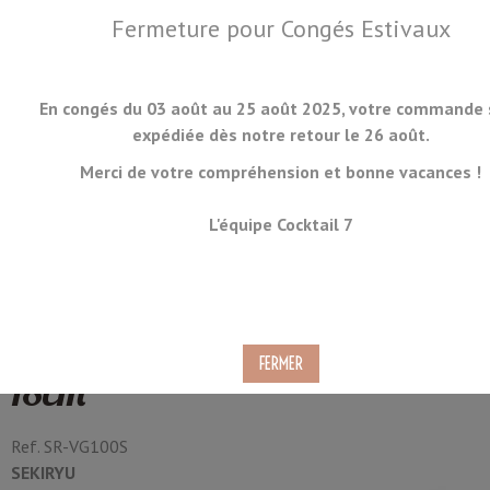
Fermeture pour Congés Estivaux
En congés du 03 août au 25 août 2025, votre commande 
expédiée dès notre retour le 26 août.
Merci de votre compréhension et bonne vacances !
MENU
L'équipe Cocktail 7
Couteau Japonais Santoku
Sekiryu Mokuzai SR-VG100S
18cm
Ref.
SR-VG100S
SEKIRYU