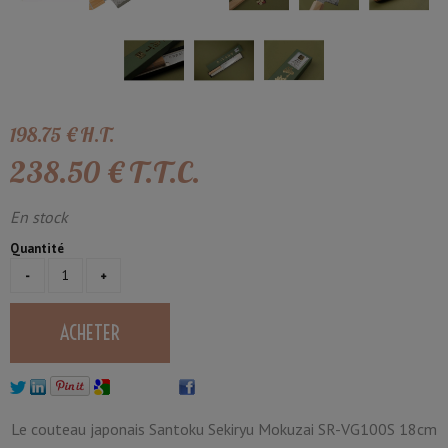
198
.75
€
H.T.
238
.50
€
T.T.C.
En stock
Quantité
Le couteau japonais Santoku Sekiryu Mokuzai SR-VG100S 18cm