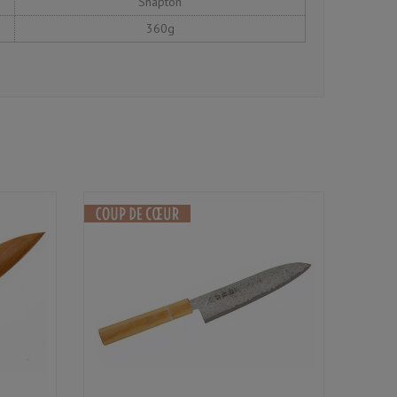
Shapton
360g