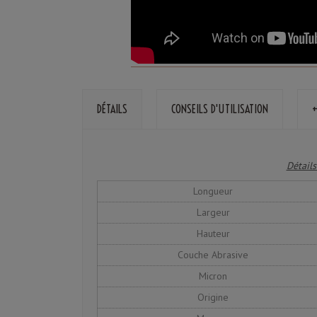
DÉTAILS
CONSEILS D'UTILISATION
+
Détails
Longueur
Largeur
Hauteur
Couche Abrasive
Micron
Origine