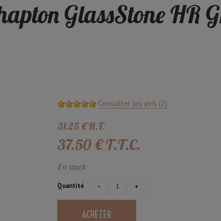
Shapton GlassStone HR 
Consulter les avis (2)
31
.25
€
H.T.
37
.50
€
T.T.C.
En stock
Quantité