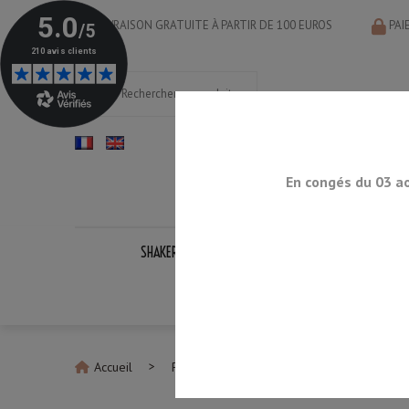
LIVRAISON GRATUITE À PARTIR DE 100 EUROS
PAI
En congés du 03 a
SHAKERS
DOSEURS
CUILLÈRES
PASS
KITS CO
Accueil
Pierres à Aiguiser SHAPTON
Pierre 