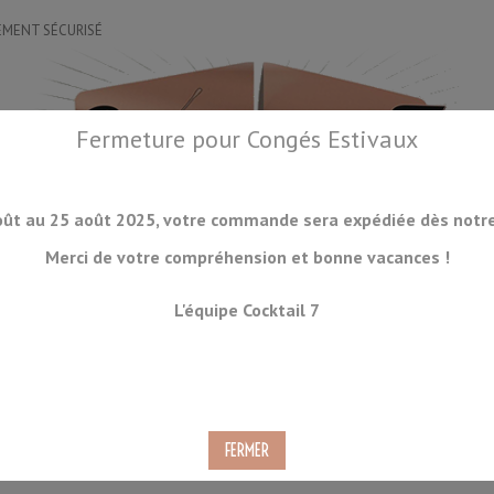
EMENT SÉCURISÉ
Fermeture pour Congés Estivaux
oût au 25 août 2025, votre commande sera expédiée dès notre 
Merci de votre compréhension et bonne vacances !
OIRES
DRINKWARE
LA GLACE
ORGANISATION
ACCESSOIRES
L'équipe Cocktail 7
CKTAILS
CONSOMMABLES
PRODUITS À VENIR
DÉSTOCKAGE
à Aiguiser Shapton GlassStone HR Grain #320