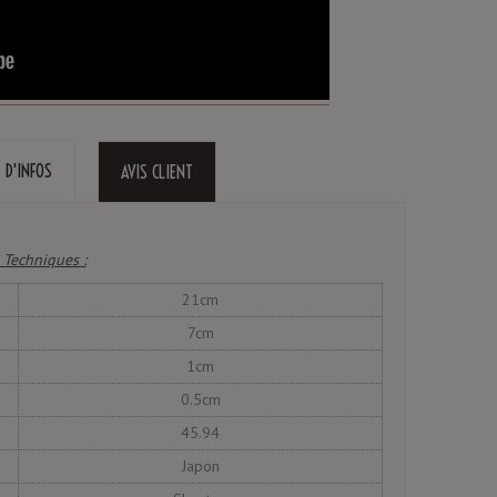
 D'INFOS
AVIS CLIENT
 Techniques :
21cm
7cm
1cm
0.5cm
45.94
Japon