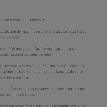
on GlassStone HR Grain #320.
collection de magnifiques pierres à aiguiser, appréciées
monde entier.
our offrir une grande facilité d'utilisation dans un
combinaison de couches de verre.
iguiser sont grandes et lourdes, mais les GlassStones
i solides et indéformables, car des couches de verre
collées ensemble.
nce aux fissures ou aux cassures soudaines causées par
nes, comme une chute.
rasifs d'une pierre à aiguiser. Plus le nombre est élevé,