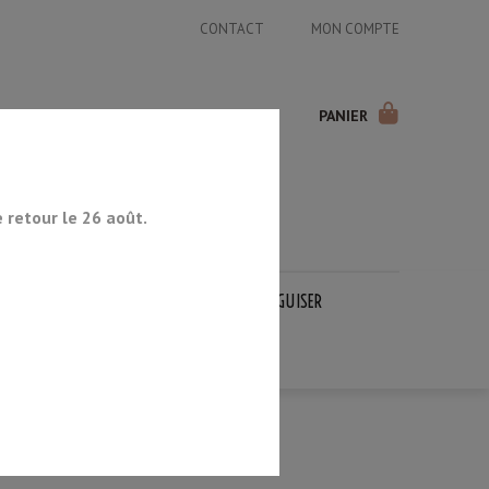
CONTACT
MON COMPTE
PANIER
retour le 26 août.
COUTEAUX JAPONAIS
PIERRES À AIGUISER
OCCASION