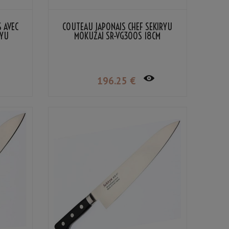
 AVEC
COUTEAU JAPONAIS CHEF SEKIRYU
RYU
MOKUZAI SR-VG300S 18CM
196
.25
€