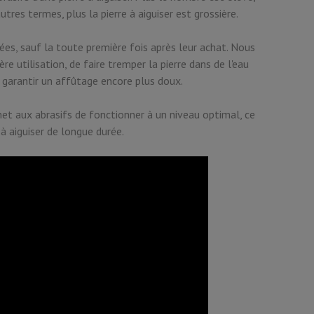
utres termes, plus la pierre à aiguiser est grossière.
ées, sauf la toute première fois après leur achat. Nous
 utilisation, de faire tremper la pierre dans de l'eau
e garantir un affûtage encore plus doux.
et aux abrasifs de fonctionner à un niveau optimal, ce
 à aiguiser de longue durée.