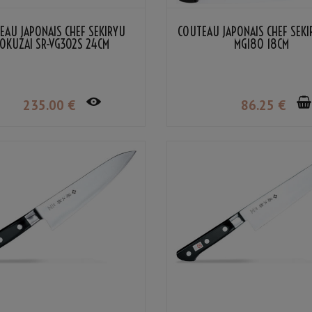
EAU JAPONAIS CHEF SEKIRYU
COUTEAU JAPONAIS CHEF SEKI
OKUZAI SR-VG302S 24CM
MG180 18CM
235
.00
€
86
.25
€