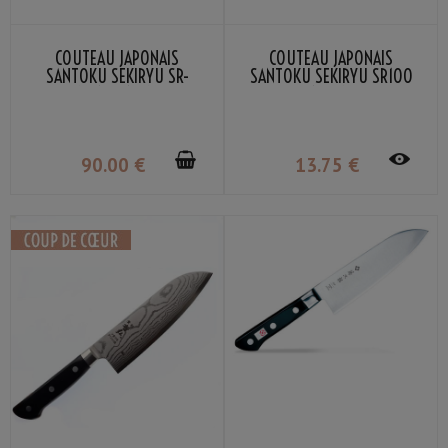
COUTEAU JAPONAIS
COUTEAU JAPONAIS
SANTOKU SEKIRYU SR-
SANTOKU SEKIRYU SR100
MS180 18CM
16.5CM
90
.00
€
13
.75
€