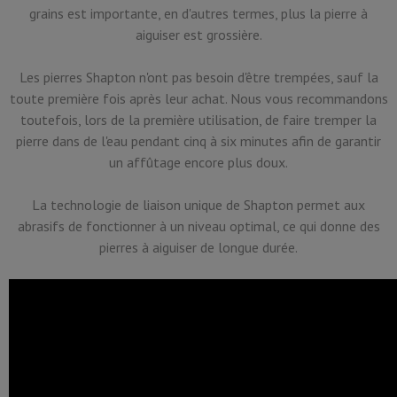
grains est importante, en d'autres termes, plus la pierre à
aiguiser est grossière.
Les pierres Shapton n'ont pas besoin d'être trempées, sauf la
toute première fois après leur achat. Nous vous recommandons
toutefois, lors de la première utilisation, de faire tremper la
pierre dans de l'eau pendant cinq à six minutes afin de garantir
un affûtage encore plus doux.
La technologie de liaison unique de Shapton permet aux
abrasifs de fonctionner à un niveau optimal, ce qui donne des
pierres à aiguiser de longue durée.