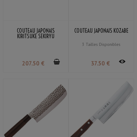
COUTEAU JAPONAIS
COUTEAU JAPONAIS KOZABE
KIRITSUKE SEKIRYU
MOKUZAI SR-VG902S 21CM
3 Tailles Disponibles
207
.50
€
37
.50
€