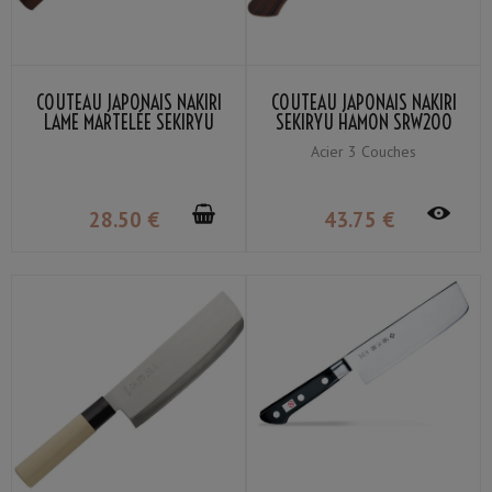
COUTEAU JAPONAIS NAKIRI
COUTEAU JAPONAIS NAKIRI
LAME MARTELÉE SEKIRYU
SEKIRYU HAMON SRW200
SRH200 16.5CM
16.5CM
Acier 3 Couches
28
.50
€
43
.75
€