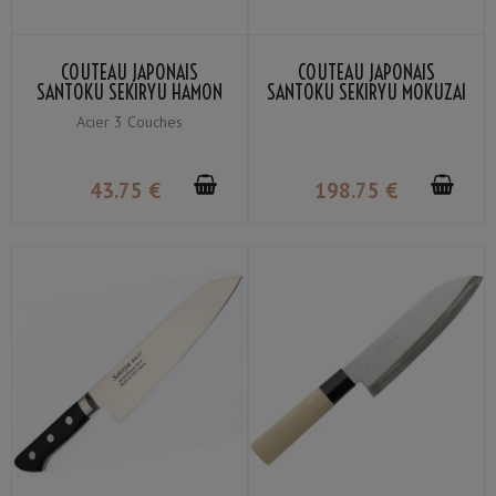
COUTEAU JAPONAIS
COUTEAU JAPONAIS
SANTOKU SEKIRYU HAMON
SANTOKU SEKIRYU MOKUZAI
SRW100 16.5CM
SR-VG100S 18CM
Acier 3 Couches
43
.75
€
198
.75
€