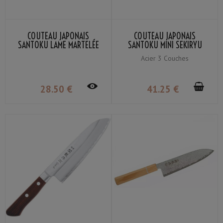
COUTEAU JAPONAIS
COUTEAU JAPONAIS
SANTOKU LAME MARTELÉE
SANTOKU MINI SEKIRYU
SEKIRYU SRH100 16.5CM
HAMON SRW101 14CM
Acier 3 Couches
28
.50
€
41
.25
€