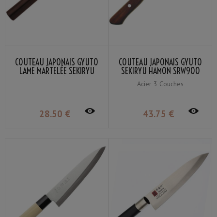
COUTEAU JAPONAIS GYUTO
COUTEAU JAPONAIS GYUTO
LAME MARTELÉE SEKIRYU
SEKIRYU HAMON SRW900
SRH900 18CM
18CM
Acier 3 Couches
28
.50
€
43
.75
€