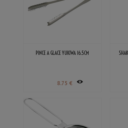
PINCE À GLACE YUKIWA 16.5CM
SHAK
8
.75
€