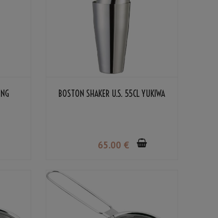
ING
BOSTON SHAKER U.S. 55CL YUKIWA
65
.00
€