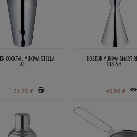
ER COCKTAIL YUKIWA STELLA
DOSEUR YUKIWA SMART R
51CL
30/45ML
71
.25
€
45
.00
€