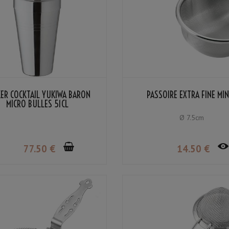
ER COCKTAIL YUKIWA BARON
PASSOIRE EXTRA FINE MI
MICRO BULLES 51CL
Ø 7.5cm
77
.50
€
14
.50
€