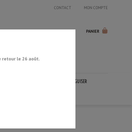
CONTACT
MON COMPTE
PANIER
retour le 26 août.
COUTEAUX JAPONAIS
PIERRES À AIGUISER
OCCASION