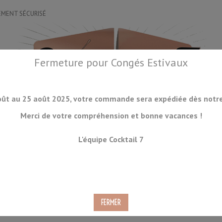
EMENT SÉCURISÉ
Fermeture pour Congés Estivaux
oût au 25 août 2025, votre commande sera expédiée dès notre 
Merci de votre compréhension et bonne vacances !
OIRES
DRINKWARE
LA GLACE
ORGANISATION
ACCESSOIRES
L'équipe Cocktail 7
CKTAILS
CONSOMMABLES
PRODUITS À VENIR
DÉSTOCKAGE
dard