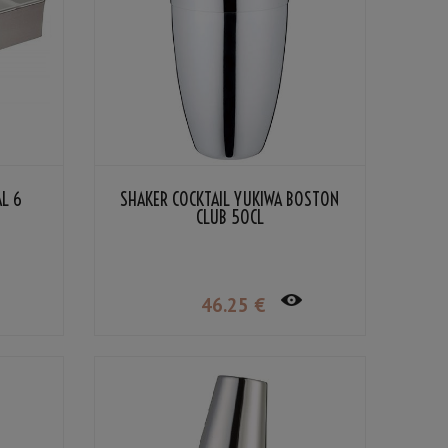
L 6
SHAKER COCKTAIL YUKIWA BOSTON
CLUB 50CL
46
.25
€