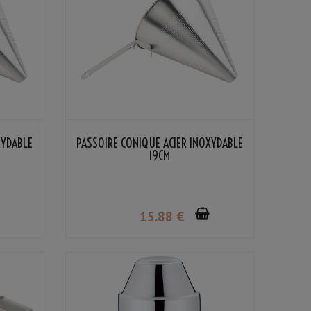
XYDABLE
PASSOIRE CONIQUE ACIER INOXYDABLE
19CM
15
.88
€