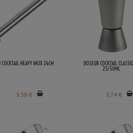
N COCKTAIL HEAVY INOX 24CM
DOSEUR COCKTAIL CLASSI
25/50ML
5
.50
€
3
.74
€