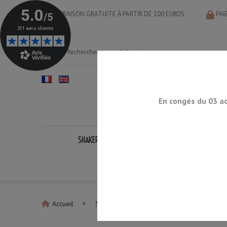
LIVRAISON GRATUITE À PARTIR DE 100 EUROS
PAI
En congés du 03 a
SHAKERS
DOSEURS
CUILLÈRES
PASS
KITS CO
Accueil
Sur Demande
Passoire Cocktail Stan