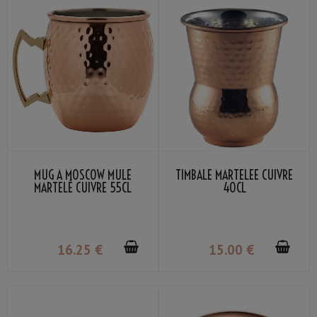
MUG À MOSCOW MULE
TIMBALE MARTELÉE CUIVRE
MARTELÉ CUIVRE 55CL
40CL
16
.25
€
15
.00
€