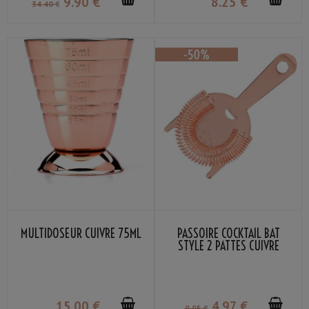
9
.90
€
8
.25
€
34
.40
€
MULTIDOSEUR CUIVRE 75ML
PASSOIRE COCKTAIL BAT
STYLE 2 PATTES CUIVRE
15
.00
€
4
.97
€
9
.95
€