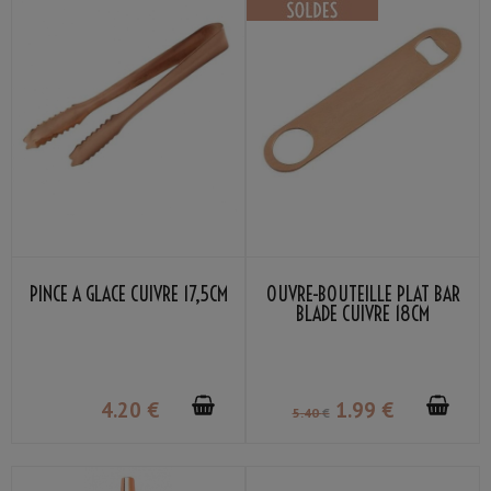
PINCE À GLACE CUIVRE 17,5CM
OUVRE-BOUTEILLE PLAT BAR
BLADE CUIVRE 18CM
4
.20
€
1
.99
€
5
.40
€