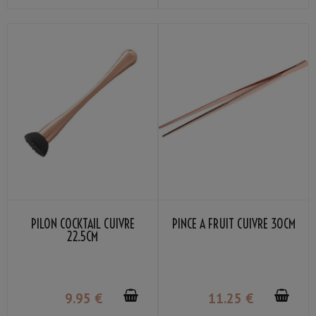
PILON COCKTAIL CUIVRE
PINCE À FRUIT CUIVRE 30CM
22.5CM
9
.95
€
11
.25
€