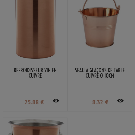
REFROIDISSEUR VIN EN
SEAU À GLAÇONS DE TABLE
CUIVRE
CUIVRE Ø 10CM
25
.88
€
8
.32
€