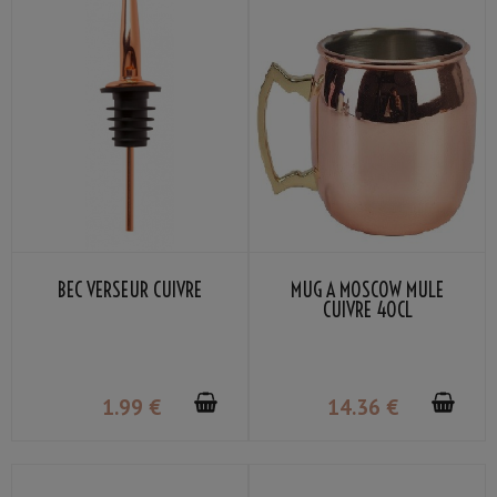
BEC VERSEUR CUIVRE
MUG À MOSCOW MULE
CUIVRE 40CL
1
.99
€
14
.36
€