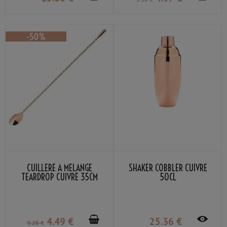
CUILLÈRE À MÉLANGE
SHAKER COBBLER CUIVRE
TEARDROP CUIVRE 35CM
50CL
4
.49
€
25
.36
€
9
.25
€