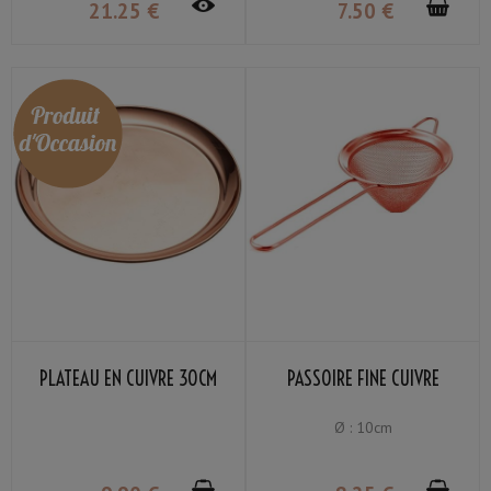
21
.25
€
7
.50
€
PLATEAU EN CUIVRE 30CM
PASSOIRE FINE CUIVRE
Ø : 10cm