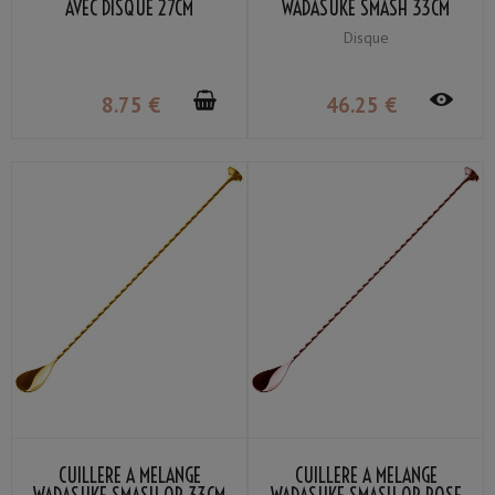
AVEC DISQUE 27CM
WADASUKE SMASH 33CM
Disque
8
.75
€
46
.25
€
CUILLÈRE À MÉLANGE
CUILLÈRE À MÉLANGE