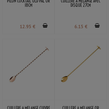
PILON COCKTAIL OLD PAL OR
CUILLÈRE À MÉLANGE AVEC
18CM
DISQUE 27CM
12
.95
€
6
.15
€
CUILLÈRE À MÉLANGE CUIVRE
CUILLÈRE À MÉLANGE OR