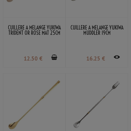
CUILLÈRE À MÉLANGE YUKIWA
CUILLÈRE À MÉLANGE YUKIWA
TRIDENT OR ROSE MAT 25CM
MUDDLER 19CM
12
.50
€
16
.25
€