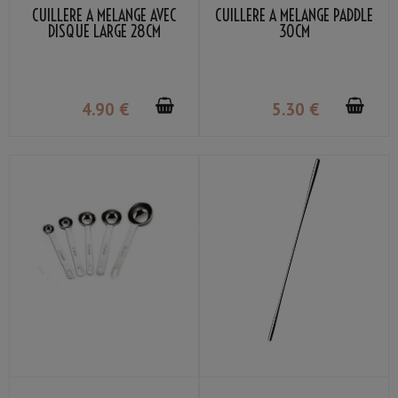
CUILLÈRE À MÉLANGE AVEC
CUILLÈRE À MÉLANGE PADDLE
DISQUE LARGE 28CM
30CM
4
.90
€
5
.30
€