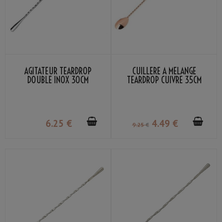
AGITATEUR TEARDROP
CUILLÈRE À MÉLANGE
DOUBLE INOX 30CM
TEARDROP CUIVRE 35CM
6
.25
€
4
.49
€
9
.25
€