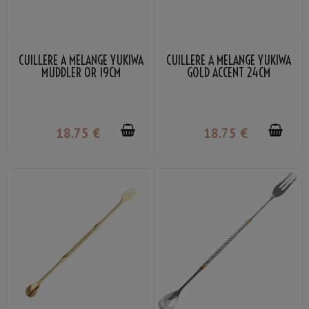
CUILLÈRE À MÉLANGE YUKIWA
CUILLÈRE À MÉLANGE YUKIWA
MUDDLER OR 19CM
GOLD ACCENT 24CM
18
.75
€
18
.75
€