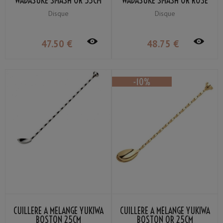
WADASUKE SMASH OR 33CM
WADASUKE SMASH OR ROSE
33CM
Disque
Disque
47
.50
€
48
.75
€
CUILLÈRE À MÉLANGE YUKIWA
CUILLÈRE À MÉLANGE YUKIWA
BOSTON 25CM
BOSTON OR 25CM