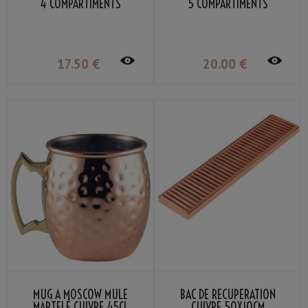
4 COMPARTIMENTS
5 COMPARTIMENTS
17
.50
€
20
.00
€
MUG À MOSCOW MULE
BAC DE RÉCUPÉRATION
MARTELÉ CUIVRE 45CL
CUIVRE 50X10CM