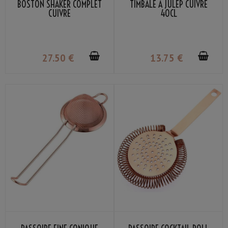
BOSTON SHAKER COMPLET
TIMBALE À JULEP CUIVRE
CUIVRE
40CL
27
.50
€
13
.75
€