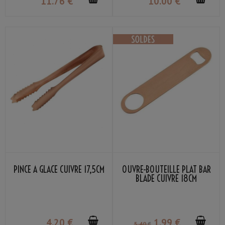
11
.76
€
10
.00
€
PINCE À GLACE CUIVRE 17,5CM
OUVRE-BOUTEILLE PLAT BAR
BLADE CUIVRE 18CM
4
.20
€
1
.99
€
5
.40
€