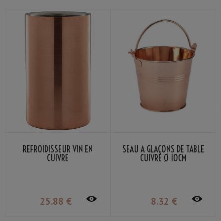
REFROIDISSEUR VIN EN
SEAU À GLAÇONS DE TABLE
CUIVRE
CUIVRE Ø 10CM
25
.88
€
8
.32
€