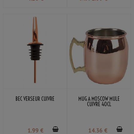
BEC VERSEUR CUIVRE
MUG À MOSCOW MULE
CUIVRE 40CL
1
.99
€
14
.36
€