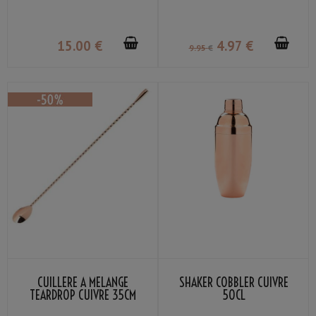
15
.00
€
4
.97
€
9
.95
€
CUILLÈRE À MÉLANGE
SHAKER COBBLER CUIVRE
TEARDROP CUIVRE 35CM
50CL