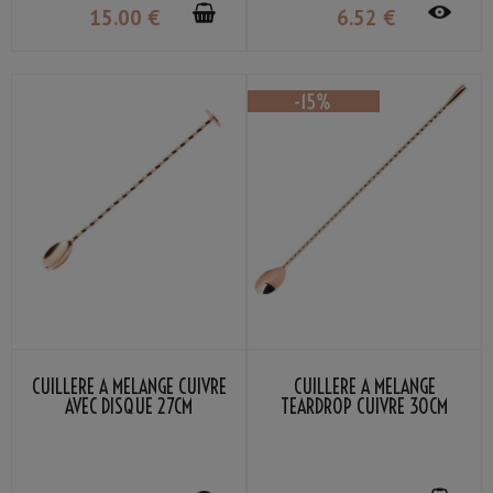
15
.00
€
6
.52
€
CUILLÈRE À MÉLANGE CUIVRE
CUILLÈRE À MÉLANGE
AVEC DISQUE 27CM
TEARDROP CUIVRE 30CM