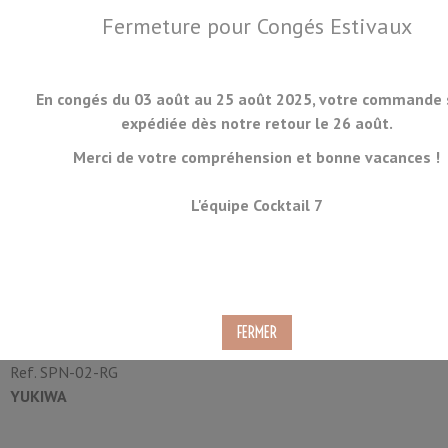
Fermeture pour Congés Estivaux
En congés du 03 août au 25 août 2025, votre commande 
expédiée dès notre retour le 26 août.
Merci de votre compréhension et bonne vacances !
MENU
L'équipe Cocktail 7
Cuillère à Mélange Yukiwa
Teardrop Or Rose 30cm
Ref.
SPN-02-RG
YUKIWA