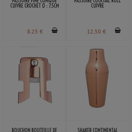
PASSOIRE FINE CONIQUE
PASSOIRE COCKTAIL ROLL
CUIVRE CROCHET Ø : 7.5CM
CUIVRE
8
.25
€
12
.50
€
BOUCHON BOUTEILLE DE
SHAKER CONTINENTAL