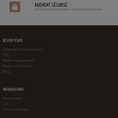
PAIEMENT SÉCURISÉ
Visa, MasterCard, PayPal, chèques et virements
BESOIN D'AIDE
Contacter le service client
FAQ
Modes de paiement
Mode de livraison
Blog
INFORMATIONS
Mon compte
CGV
Liens partenaires