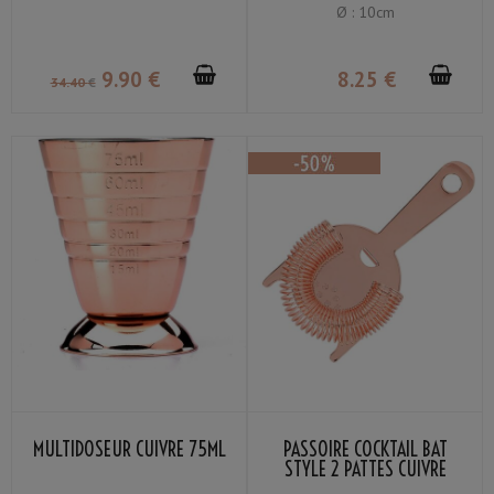
Ø : 10cm
9
.90
€
8
.25
€
34
.40
€
MULTIDOSEUR CUIVRE 75ML
PASSOIRE COCKTAIL BAT
STYLE 2 PATTES CUIVRE