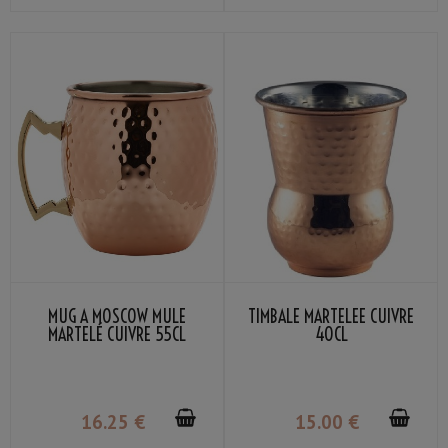
MUG À MOSCOW MULE
TIMBALE MARTELÉE CUIVRE
MARTELÉ CUIVRE 55CL
40CL
16
.25
€
15
.00
€