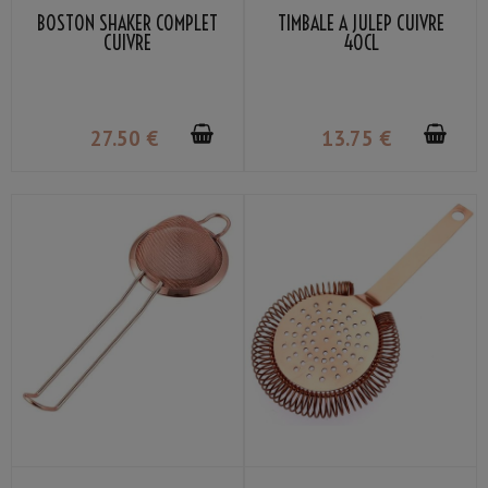
BOSTON SHAKER COMPLET
TIMBALE À JULEP CUIVRE
CUIVRE
40CL
27
.50
€
13
.75
€