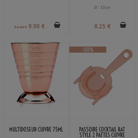
Ø : 10cm
9
.90
€
8
.25
€
34
.40
€
MULTIDOSEUR CUIVRE 75ML
PASSOIRE COCKTAIL BAT
STYLE 2 PATTES CUIVRE