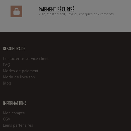
PAIEMENT SÉCURISÉ
Visa, MasterCard, PayPal, chèques et virements
BESOIN D'AIDE
Contacter le service client
FAQ
Modes de paiement
Mode de livraison
Blog
INFORMATIONS
Mon compte
CGV
Liens partenaires