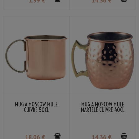
1
.99
€
14
.36
€
MUG À MOSCOW MULE
MUG À MOSCOW MULE
CUIVRE 50CL
MARTELÉ CUIVRE 40CL
18
.06
€
14
.36
€