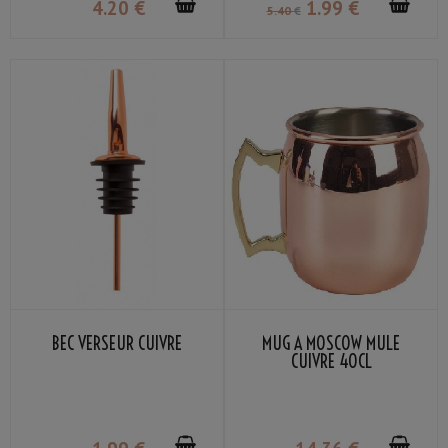
4
.20
€
1
.99
€
5
.40
€
BEC VERSEUR CUIVRE
MUG À MOSCOW MULE
CUIVRE 40CL