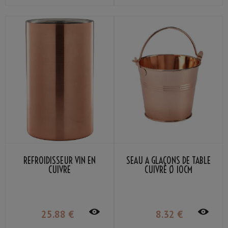
REFROIDISSEUR VIN EN
SEAU À GLAÇONS DE TABLE
CUIVRE
CUIVRE Ø 10CM
25
.88
€
8
.32
€