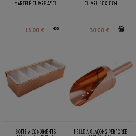
MARTELÉ CUIVRE 45CL
CUIVRE 50X10CM
15
.00
€
30
.00
€
BOÎTE À CONDIMENTS
PELLE À GLAÇONS PERFORÉE