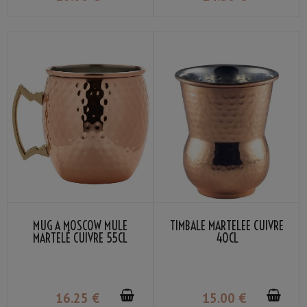
MUG À MOSCOW MULE
TIMBALE MARTELÉE CUIVRE
MARTELÉ CUIVRE 55CL
40CL
16
.25
€
15
.00
€