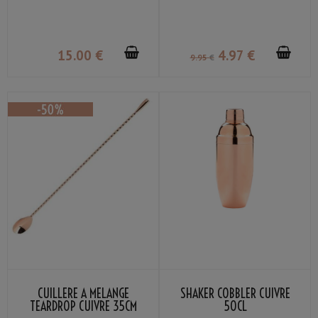
15
.00
€
4
.97
€
9
.95
€
CUILLÈRE À MÉLANGE
SHAKER COBBLER CUIVRE
TEARDROP CUIVRE 35CM
50CL