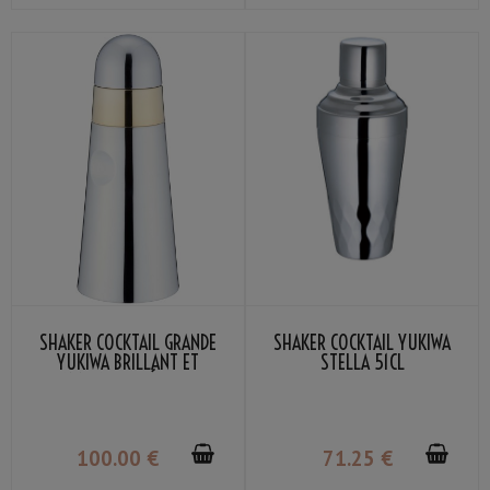
SHAKER COCKTAIL GRANDE
SHAKER COCKTAIL YUKIWA
YUKIWA BRILLANT ET
STELLA 51CL
ANNEAU DORÉ 54CL
100
.00
€
71
.25
€