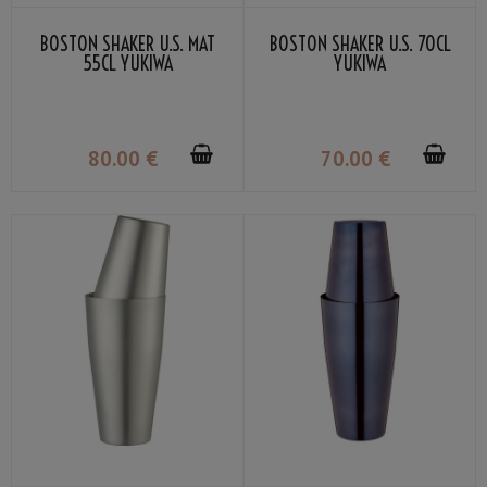
BOSTON SHAKER U.S. MAT
BOSTON SHAKER U.S. 70CL
55CL YUKIWA
YUKIWA
80
.00
€
70
.00
€