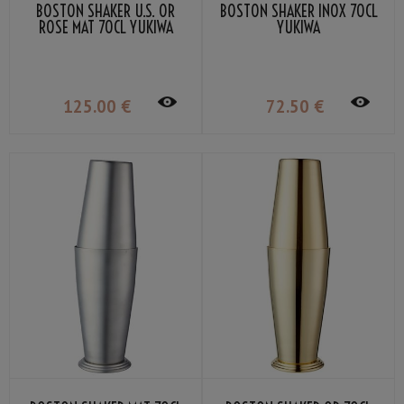
BOSTON SHAKER U.S. OR
BOSTON SHAKER INOX 70CL
ROSE MAT 70CL YUKIWA
YUKIWA
125
.00
€
72
.50
€