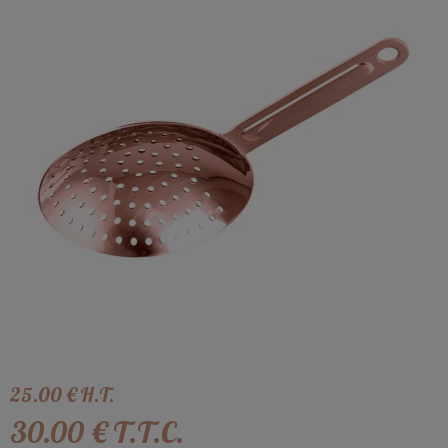
25
.00
€
H.T.
30
.00
€
T.T.C.