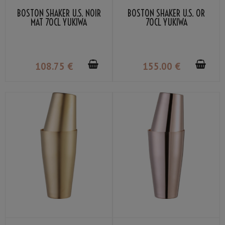
BOSTON SHAKER U.S. NOIR
BOSTON SHAKER U.S. OR
MAT 70CL YUKIWA
70CL YUKIWA
108
.75
€
155
.00
€