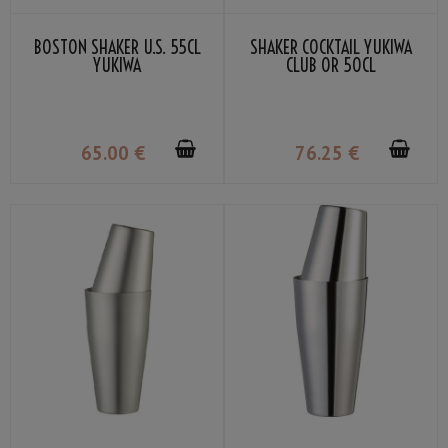
BOSTON SHAKER U.S. 55CL
SHAKER COCKTAIL YUKIWA
YUKIWA
CLUB OR 50CL
65
.00
€
76
.25
€