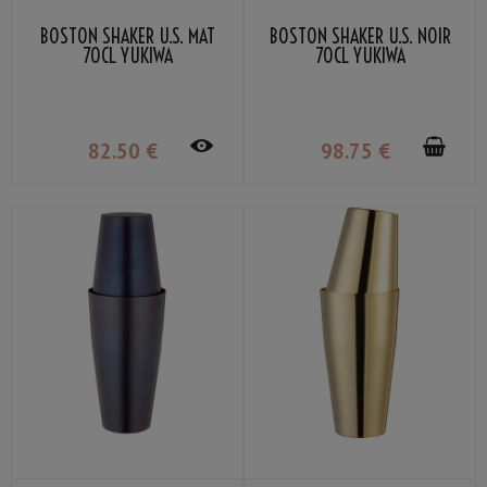
BOSTON SHAKER U.S. MAT
BOSTON SHAKER U.S. NOIR
70CL YUKIWA
70CL YUKIWA
82
.50
€
98
.75
€