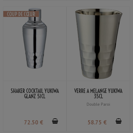
SHAKER COCKTAIL YUKIWA
VERRE À MÉLANGE YUKIWA
GLANZ 51CL
35CL
Double Paroi
72
.50
€
58
.75
€