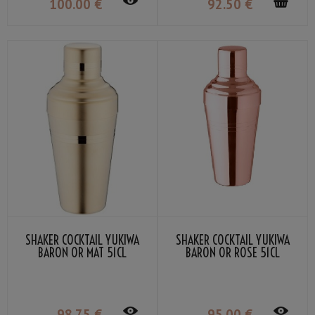
100
.00
€
92
.50
€
SHAKER COCKTAIL YUKIWA
SHAKER COCKTAIL YUKIWA
BARON OR MAT 51CL
BARON OR ROSE 51CL
98
.75
€
95
.00
€