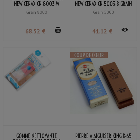
NEW CERAX CR-8003-W
NEW CERAX CR-5003-B GRAIN
GRAIN #8000
# 5000
Grain 8000
Grain 5000
68
.52
€
41
.12
€
GOMME NETTOYANTE
PIERRE À AIGUISER KING K-65