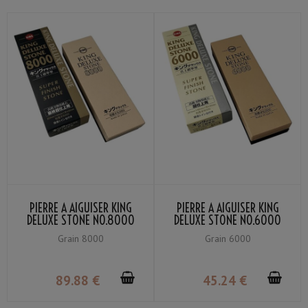
PIERRE À AIGUISER KING
PIERRE À AIGUISER KING
DELUXE STONE NO.8000
DELUXE STONE NO.6000
GRAIN #8000 AVEC
GRAIN #6000 AVEC
Grain 8000
Grain 6000
SUPPORT
SUPPORT
89
.88
€
45
.24
€