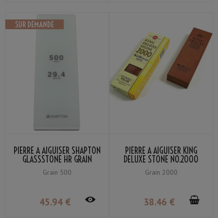
PIERRE À AIGUISER SHAPTON
PIERRE À AIGUISER KING
GLASSSTONE HR GRAIN
DELUXE STONE NO.2000
#500
GRAIN #2000
Grain 500
Grain 2000
45
.94
€
38
.46
€