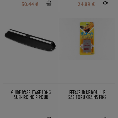
30
.44
€
24
.89
€
GUIDE D'AFFÛTAGE LONG
EFFACEUR DE ROUILLE
SUEHIRO NOIR POUR
SABITORU GRAINS FINS
COUTEAU DE CUISINE
POUR COUTEAUX DE CUISINE
ET CASSEROLES