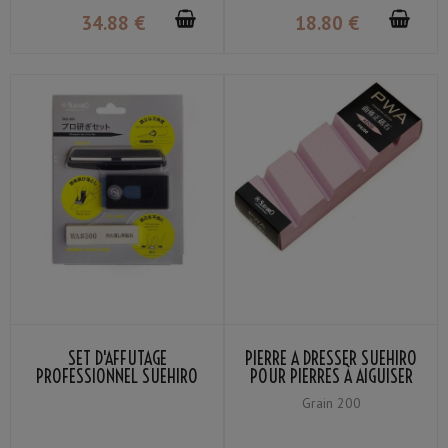
34
.88
€
18
.80
€
SET D'AFFÛTAGE
PIERRE À DRESSER SUEHIRO
PROFESSIONNEL SUEHIRO
POUR PIERRES À AIGUISER
MOYENNES ET FINITION
Grain 200
GRAIN #200 (ROSE)