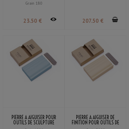
#180
GRAIN #500 / #2000 /
Grain 180
#16000 + SUPPORT
23
.50
€
207
.50
€
PIERRE À AIGUISER POUR
PIERRE À AIGUISER DE
OUTILS DE SCULPTURE
FINITION POUR OUTILS DE
SUEHIRO 2HS-10
SCULPTURE SUEHIRO 2HS-11