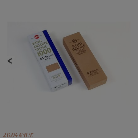
26
.04
€
H.T.