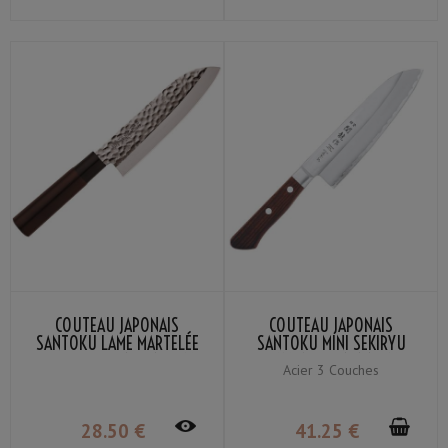
COUTEAU JAPONAIS
COUTEAU JAPONAIS
SANTOKU LAME MARTELÉE
SANTOKU MINI SEKIRYU
SEKIRYU SRH100 16.5CM
HAMON SRW101 14CM
Acier 3 Couches
28
.50
€
41
.25
€