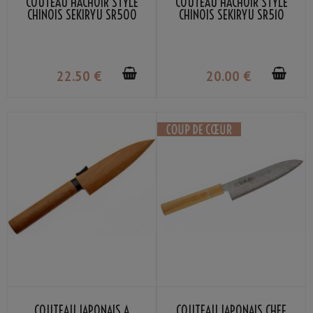
COUTEAU HACHOIR STYLE
COUTEAU HACHOIR STYLE
CHINOIS SEKIRYU SR500
CHINOIS SEKIRYU SR510
20CM
17.5CM
22
.50
€
20
.00
€
COUTEAU JAPONAIS À
COUTEAU JAPONAIS CHEF