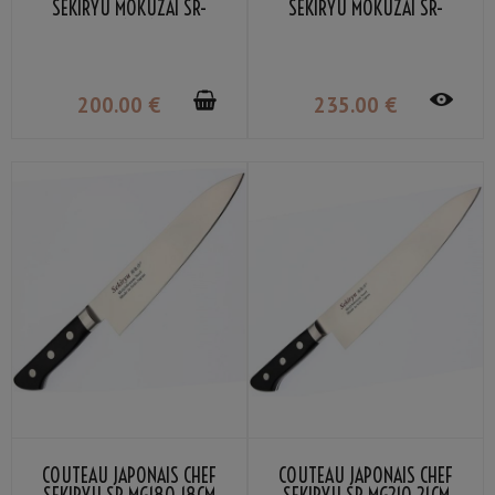
SEKIRYU MOKUZAI SR-
SEKIRYU MOKUZAI SR-
VG301S 21CM
VG302S 24CM
200
.00
€
235
.00
€
COUTEAU JAPONAIS CHEF
COUTEAU JAPONAIS CHEF