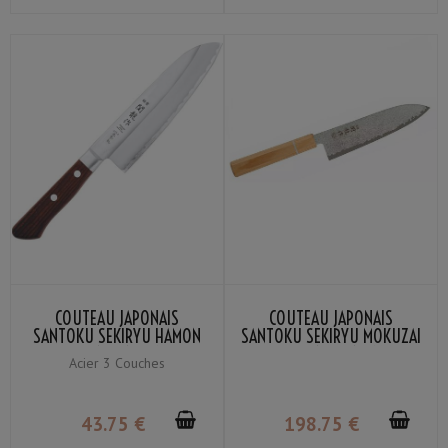
COUTEAU JAPONAIS
COUTEAU JAPONAIS
SANTOKU SEKIRYU HAMON
SANTOKU SEKIRYU MOKUZAI
SRW100 16.5CM
SR-VG100S 18CM
Acier 3 Couches
43
.75
€
198
.75
€