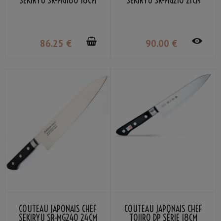
SEKIRYU SR-MG180 18CM
SEKIRYU SR-MG210 21CM
86
.25
€
90
.00
€
COUTEAU JAPONAIS CHEF
COUTEAU JAPONAIS CHEF
SEKIRYU SR-MG240 24CM
TOJIRO DP SÉRIE 18CM