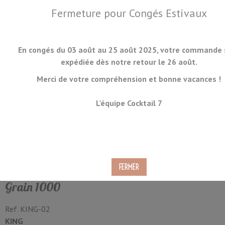
Fermeture pour Congés Estivaux
En congés du 03 août au 25 août 2025, votre commande 
expédiée dès notre retour le 26 août.
Merci de votre compréhension et bonne vacances !
MENU
L'équipe Cocktail 7
Pierre à Aiguiser King Deluxe
Stone No.1000 Grain #1000
Grain 1000
Ref.
KING-02
KING