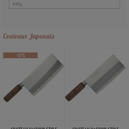
890g
Couteaux Japonais