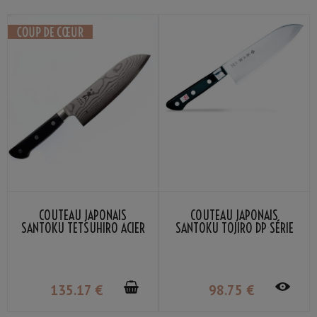
COUTEAU JAPONAIS
COUTEAU JAPONAIS
SANTOKU TETSUHIRO ACIER
SANTOKU TOJIRO DP SÉRIE
VG-10 DAMAS 17CM
17CM
135
.17
€
98
.75
€