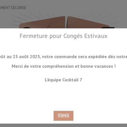
EMENT SÉCURISÉ
Fermeture pour Congés Estivaux
oût au 25 août 2025, votre commande sera expédiée dès notre 
Merci de votre compréhension et bonne vacances !
OIRES
DRINKWARE
LA GLACE
ORGANISATION
ACCESSOIRES
L'équipe Cocktail 7
CKTAILS
CONSOMMABLES
PRODUITS À VENIR
DÉSTOCKAGE
ultifonctions Suehiro GK-23 Grain #180 Vert