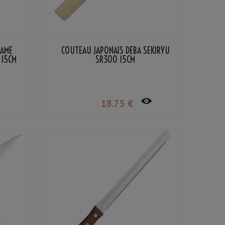
LAME
COUTEAU JAPONAIS DEBA SEKIRYU
 15CM
SR300 15CM
18
.75
€