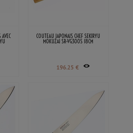
 AVEC
COUTEAU JAPONAIS CHEF SEKIRYU
RYU
MOKUZAI SR-VG300S 18CM
196
.25
€