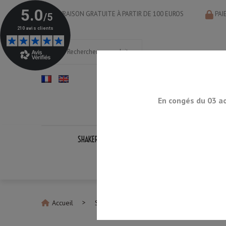
LIVRAISON GRATUITE À PARTIR DE 100 EUROS
PAI
En congés du 03 a
SHAKERS
DOSEURS
CUILLÈRES
PASS
KITS CO
Accueil
Suehiro
Pierre à Aiguiser Arrondie M