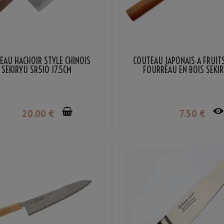
EAU HACHOIR STYLE CHINOIS
COUTEAU JAPONAIS À FRUITS
SEKIRYU SR510 17.5CM
FOURREAU EN BOIS SEKI
20
.00
€
7
.50
€