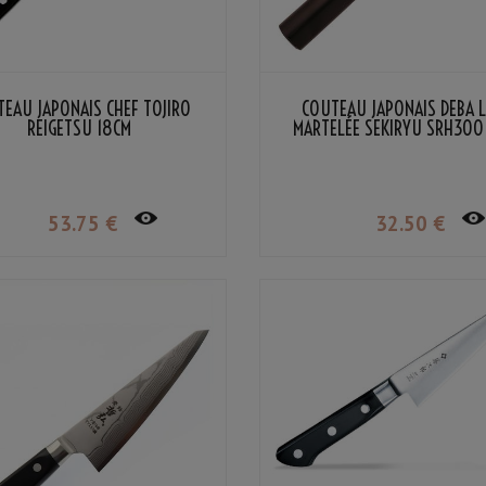
EAU JAPONAIS CHEF TOJIRO
COUTEAU JAPONAIS DEBA 
REIGETSU 18CM
MARTELÉE SEKIRYU SRH300
53
.75
€
32
.50
€