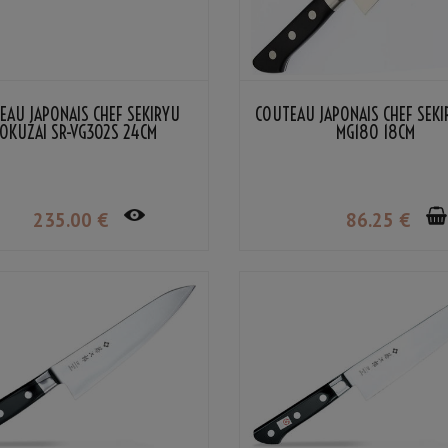
EAU JAPONAIS CHEF SEKIRYU
COUTEAU JAPONAIS CHEF SEKI
OKUZAI SR-VG302S 24CM
MG180 18CM
235
.00
€
86
.25
€