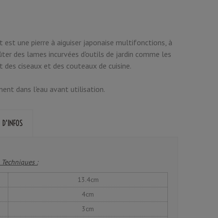
t est une pierre à aiguiser japonaise multifonctions, à
fûter des lames incurvées d'outils de jardin comme les
t des ciseaux et des couteaux de cuisine.
ent dans l'eau avant utilisation.
 D'INFOS
 Techniques :
13.4cm
4cm
3cm