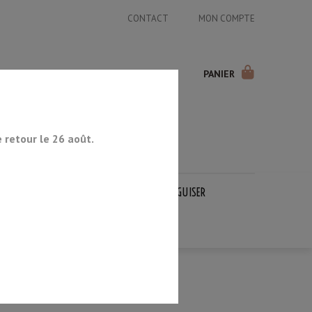
CONTACT
MON COMPTE
PANIER
retour le 26 août.
COUTEAUX JAPONAIS
PIERRES À AIGUISER
OCCASION