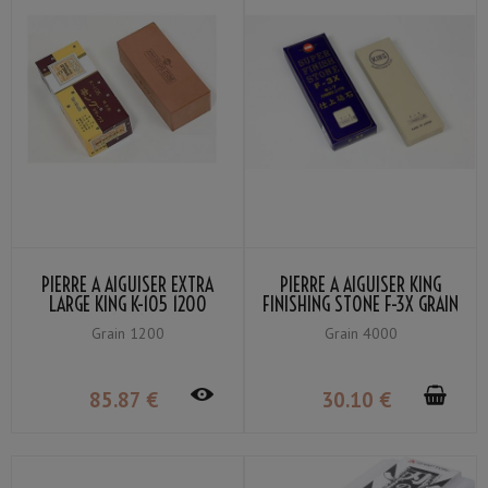
PIERRE À AIGUISER EXTRA
PIERRE À AIGUISER KING
LARGE KING K-105 1200
FINISHING STONE F-3X GRAIN
GRAIN #1200
#4000 SANS BASE
Grain 1200
Grain 4000
85
.87
€
30
.10
€