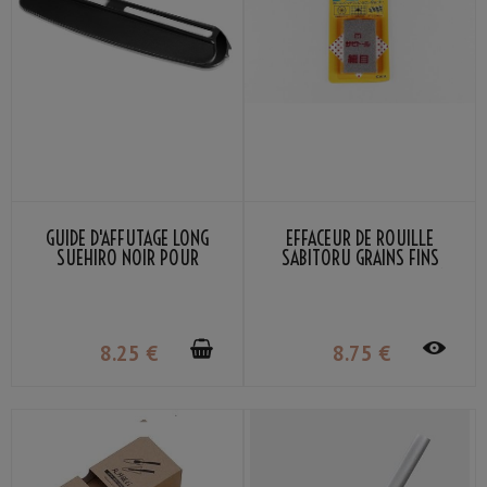
GUIDE D'AFFÛTAGE LONG
EFFACEUR DE ROUILLE
SUEHIRO NOIR POUR
SABITORU GRAINS FINS
COUTEAU DE CUISINE
POUR COUTEAUX DE CUISINE
ET CASSEROLES
8
.25
€
8
.75
€