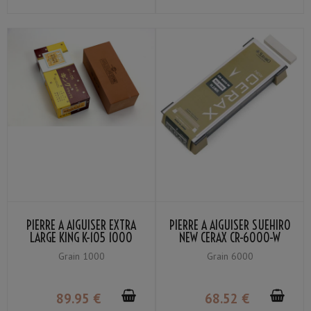
PIERRE À AIGUISER EXTRA
PIERRE À AIGUISER SUEHIRO
LARGE KING K-105 1000
NEW CERAX CR-6000-W
GRAIN #1000
GRAIN #6000
Grain 1000
Grain 6000
89
.95
€
68
.52
€