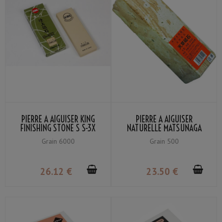
PIERRE À AIGUISER KING
PIERRE À AIGUISER
FINISHING STONE S S-3X
NATURELLE MATSUNAGA
GRAIN #6000 SANS BASE
AMAKUSA LARGE GRAIN
Grain 6000
Grain 500
#500
26
.12
€
23
.50
€