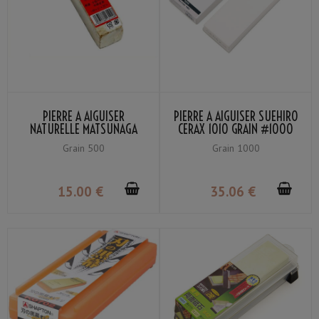
PIERRE À AIGUISER
PIERRE À AIGUISER SUEHIRO
NATURELLE MATSUNAGA
CERAX 1010 GRAIN #1000
AMAKUSA PETITE GRAIN
Grain 500
Grain 1000
#500
15
.00
€
35
.06
€