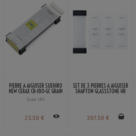
PIERRE À AIGUISER SUEHIRO
SET DE 3 PIERRES À AIGUISER
NEW CERAX CR-180-GC GRAIN
SHAPTON GLASSSTONE HR
#180
GRAIN #500 / #2000 /
Grain 180
#16000 + SUPPORT
23
.50
€
207
.50
€