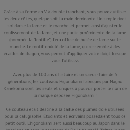
Grâce à sa forme en V à double tranchant, vous pouvez utiliser
les deux côtés, quelque soit la main dominante. Un simple rivet
solidarise la lame et le manche, et permet ainsi d'ajuster le
coulissement de la lame, et une partie proéminente de la lame
(nommée la "lentille") fera office de butée de lame sur le
manche. Le motif ondulé de la lame, qui ressemble à des
écailles de dragon, vous permet d'appliquer votre doigt lorsque
vous l'utilisez.
Avec plus de 100 ans d'histoire et un savoir-faire de 5
générations, les couteaux Higonokami fabriqués par Nagao
Kanekoma sont les seuls et uniques à pouvoir porter le nom de
la marque déposée Higonokami !
Ce couteau était destiné à la taille des plumes d'oie utilisées
pour la calligraphie. Étudiants et écrivains possédaient tous ce
petit outil. L'higonokami sert aussi beaucoup au Japon dans le
bricolage et dans la tendance du Do It Yourself (faites le par