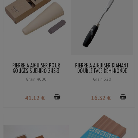
PIERRE À AIGUISER POUR
PIERRE À AIGUISER DIAMANT
GOUGES SUEHIRO 2HS-3
DOUBLE FACE DEMI-RONDE
GRAIN 4000
GRAIN #320
Grain 4000
Grain 320
41
.12
€
16
.32
€