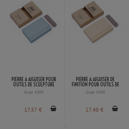
PIERRE À AIGUISER POUR
PIERRE À AIGUISER DE
OUTILS DE SCULPTURE
FINITION POUR OUTILS DE
SUEHIRO 2HS-10
SCULPTURE SUEHIRO 2HS-11
Grain 1000
Grain 3000
17
.57
€
27
.40
€