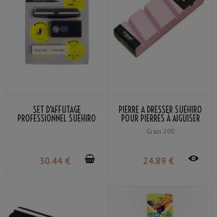
SET D'AFFÛTAGE
PIERRE À DRESSER SUEHIRO
PROFESSIONNEL SUEHIRO
POUR PIERRES À AIGUISER
MOYENNES ET FINITION
Grain 200
GRAIN #200 (ROSE)
30
.44
€
24
.89
€