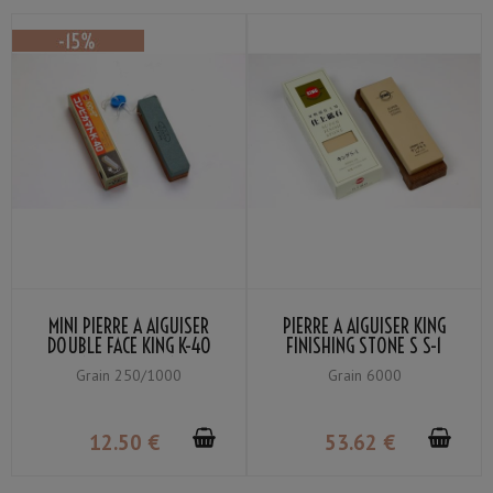
MINI PIERRE À AIGUISER
PIERRE À AIGUISER KING
DOUBLE FACE KING K-40
FINISHING STONE S S-1
GRAIN #250 / #1000
GRAIN #6000 AVEC
Grain 250/1000
Grain 6000
SUPPORT
12
.50
€
53
.62
€