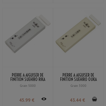
PIERRE À AIGUISER DE
PIERRE À AIGUISER DE
FINITION SUEHIRO RIKA
FINITION SUEHIRO OUKA
GRAIN #5000 (BLANC)
GRAIN # 3000 (JAUNE)
Grain 5000
Grain 3000
3000-DN
45
.99
€
43
.44
€