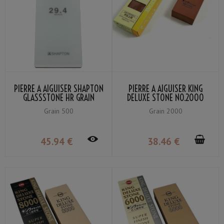
PIERRE À AIGUISER SHAPTON
PIERRE À AIGUISER KING
GLASSSTONE HR GRAIN
DELUXE STONE NO.2000
#500
GRAIN #2000
Grain 500
Grain 2000
45
.94
€
38
.46
€