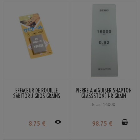
EFFACEUR DE ROUILLE
PIERRE À AIGUISER SHAPTON
SABITORU GROS GRAINS
GLASSSTONE HR GRAIN
POUR COUTEAUX DE CUISINE
#16000
Grain 16000
ET CASSEROLES
8
.75
€
98
.75
€