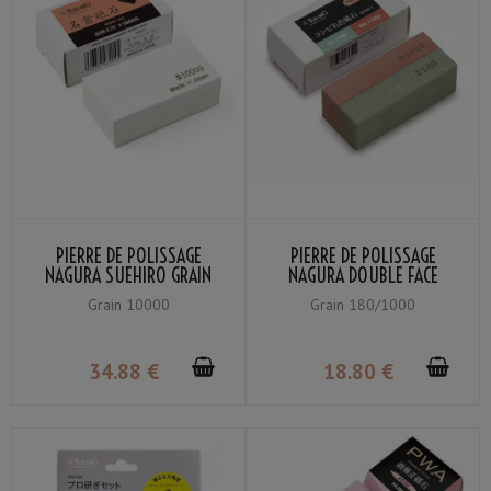
PIERRE DE POLISSAGE
PIERRE DE POLISSAGE
NAGURA SUEHIRO GRAIN
NAGURA DOUBLE FACE
#10000
SUEHIRO GRAIN #180 /
Grain 10000
Grain 180/1000
#1000
34
.88
€
18
.80
€