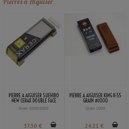
Pierres à Aiguiser
PIERRE À AIGUISER SUEHIRO
PIERRE À AIGUISER KING K-55
NEW CERAX DOUBLE FACE
GRAIN #1000
GRAINS #6000 (BLANC) /
Grain 1000/6000
Grain 1000
#1000 (BLEU)
57
.50
€
24
.21
€