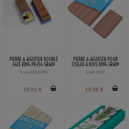
PIERRE À AIGUISER DOUBLE
PIERRE À AIGUISER POUR
FACE KING PB-04 GRAIN
CISEAU À BOIS KING GRAIN
#800 / #6000
#1000
Grain 800/6000
Grain 1000
38
.01
€
18
.08
€