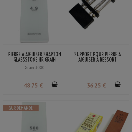
PIERRE À AIGUISER SHAPTON
SUPPORT POUR PIERRE À
GLASSSTONE HR GRAIN
AIGUISER À RESSORT
#3000
AJUSTABLE MARIE TAILLE
Grain 3000
185-225MM NOIR
48
.75
€
36
.25
€