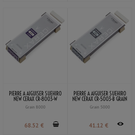
PIERRE À AIGUISER SUEHIRO
PIERRE À AIGUISER SUEHIRO
NEW CERAX CR-8003-W
NEW CERAX CR-5003-B GRAIN
GRAIN #8000
# 5000
Grain 8000
Grain 5000
68
.52
€
41
.12
€