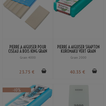
PIERRE À AIGUISER POUR
PIERRE À AIGUISER SHAPTON
CISEAU À BOIS KING GRAIN
KUROMAKU VERT GRAIN
#4000
#2000
Grain 4000
Grain 2000
23
.75
€
40
.35
€