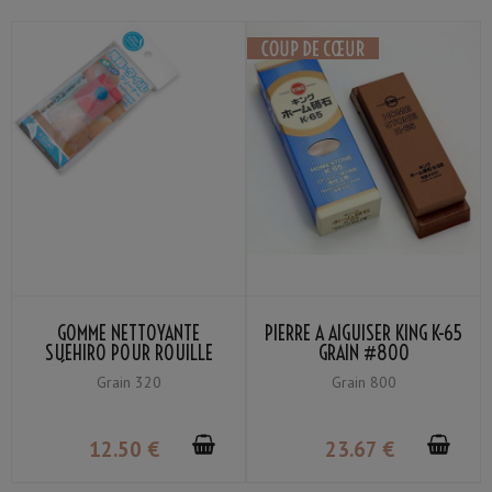
GOMME NETTOYANTE
PIERRE À AIGUISER KING K-65
SUEHIRO POUR ROUILLE
GRAIN #800
CÉRAMIQUE CARRELAGE
Grain 320
Grain 800
12
.50
€
23
.67
€