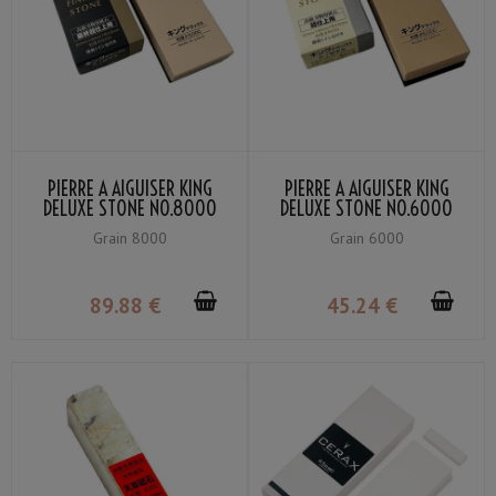
PIERRE À AIGUISER KING
PIERRE À AIGUISER KING
DELUXE STONE NO.8000
DELUXE STONE NO.6000
GRAIN #8000 AVEC
GRAIN #6000 AVEC
Grain 8000
Grain 6000
SUPPORT
SUPPORT
89
.88
€
45
.24
€