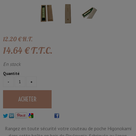
12
.20
€
H.T.
14
.64
€
T.T.C.
En stock
Quantité
Rangez en toute sécurité votre couteau de poche Higonokami
dans cette boîte en bois de Paulownia, fabriquée au Japon.