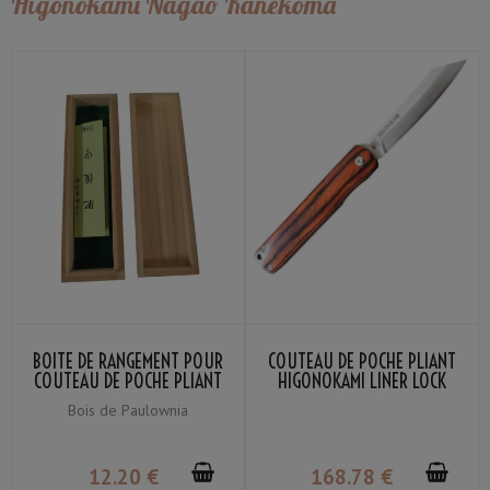
Higonokami Nagao Kanekoma
BOITE DE RANGEMENT POUR
COUTEAU DE POCHE PLIANT
COUTEAU DE POCHE PLIANT
HIGONOKAMI LINER LOCK
HIGONOKAMI
LAME VG-10 MANCHE BOIS
Bois de Paulownia
STRATIFIÉ ACAJOU
12
.20
€
168
.78
€