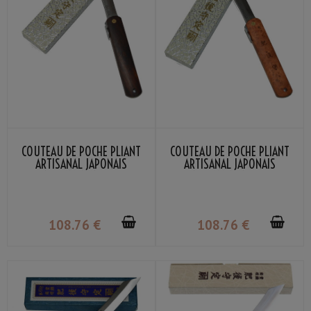
COUTEAU DE POCHE PLIANT
COUTEAU DE POCHE PLIANT
ARTISANAL JAPONAIS
ARTISANAL JAPONAIS
HIGONOKAMI MANCHE BOIS
HIGONOKAMI MANCHE BOIS
PERSIMMON LAME VG-10 FAIT
PADDOCK LAME VG-10 FAIT
MAIN AU JAPON PAR NAGAO
MAIN AU JAPON PAR NAGAO
KANEKOMA
KANEKOMA
108
.76
€
108
.76
€