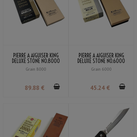
PIERRE À AIGUISER KING
PIERRE À AIGUISER KING
DELUXE STONE NO.8000
DELUXE STONE NO.6000
GRAIN #8000 AVEC
GRAIN #6000 AVEC
Grain 8000
Grain 6000
SUPPORT
SUPPORT
89
.88
€
45
.24
€