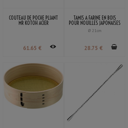
COUTEAU DE POCHE PLIANT
TAMIS À FARINE EN BOIS
MR KOTOH ACIER
POUR NOUILLES JAPONAISES
INOXYDABLE VG-10 MANCHE
MAILLE LAITON 80
Ø 21cm
PADDOCK
61
.65
€
28
.75
€