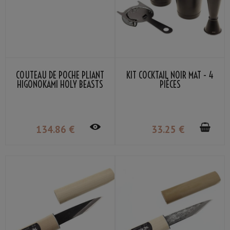
COUTEAU DE POCHE PLIANT
KIT COCKTAIL NOIR MAT - 4
HIGONOKAMI HOLY BEASTS
PIÈCES
AZURE DRAGON NAGAO
KANEKOMA
134
.86
€
33
.25
€