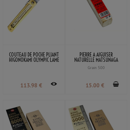
COUTEAU DE POCHE PLIANT
PIERRE À AIGUISER
HIGONOKAMI OLYMPIC LAME
NATURELLE MATSUNAGA
VG-10 MANCHE LAITON
AMAKUSA PETITE GRAIN
Grain 500
NAGAO KANEKOMA
#500
113
.98
€
15
.00
€