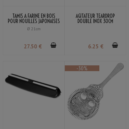
TAMIS À FARINE EN BOIS
AGITATEUR TEARDROP
POUR NOUILLES JAPONAISES
DOUBLE INOX 30CM
MAILLE LAITON 60
Ø 21cm
27
.50
€
6
.25
€