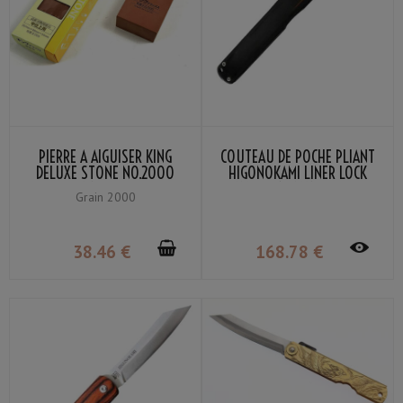
PIERRE À AIGUISER KING
COUTEAU DE POCHE PLIANT
DELUXE STONE NO.2000
HIGONOKAMI LINER LOCK
GRAIN #2000
LAME VG-10 MANCHE BOIS
Grain 2000
STRATIFIÉ NOIR
38
.46
€
168
.78
€