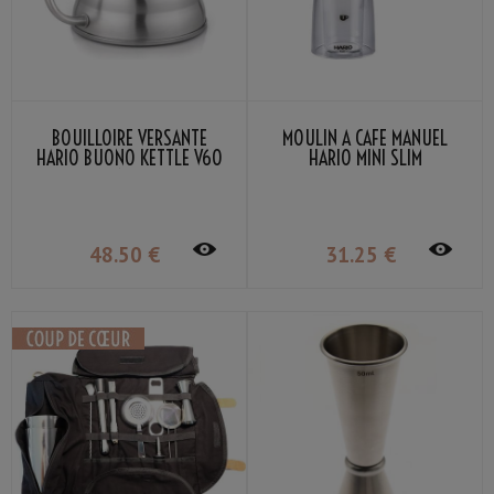
BOUILLOIRE VERSANTE
MOULIN À CAFÉ MANUEL
HARIO BUONO KETTLE V60
HARIO MINI SLIM
1,2L
48
.50
€
31
.25
€