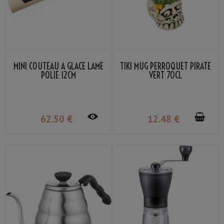
MINI COUTEAU À GLACE LAME
TIKI MUG PERROQUET PIRATE
POLIE 12CM
VERT 70CL
62
.50
€
12
.48
€