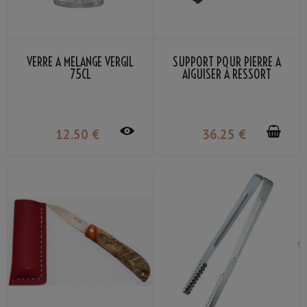
VERRE À MÉLANGE VERGIL
SUPPORT POUR PIERRE À
75CL
AIGUISER À RESSORT
AJUSTABLE MARIE TAILLE
185-225MM NOIR
12
.50
€
36
.25
€