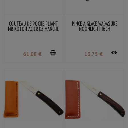
COUTEAU DE POCHE PLIANT
PINCE À GLACE WADASUKE
MR KOTOH ACIER D2 MANCHE
MOONLIGHT 16CM
BOIS PADDOCK PREMIUM
61
.08
€
13
.75
€