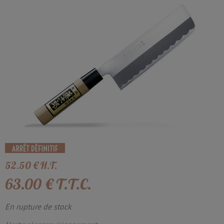
52
.50
€
H.T.
63
.00
€
T.T.C.
En rupture de stock