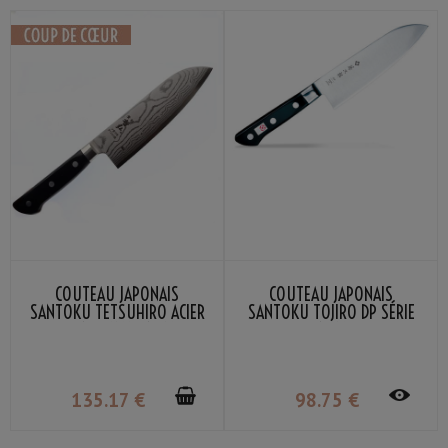
COUTEAU JAPONAIS
COUTEAU JAPONAIS
SANTOKU TETSUHIRO ACIER
SANTOKU TOJIRO DP SÉRIE
VG-10 DAMAS 17CM
17CM
135
.17
€
98
.75
€