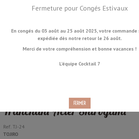
Fermeture pour Congés Estivaux
En congés du 03 août au 25 août 2025, votre commande 
expédiée dès notre retour le 26 août.
Merci de votre compréhension et bonne vacances !
MENU
L'équipe Cocktail 7
Couteau Japonais Nakiri
Tojiro 16.5cm Double
Tranchant Acier Shirogami
Ref.
TJ-24
TOJIRO