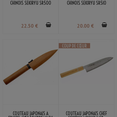
CHINOIS SEKIRYU SR500
CHINOIS SEKIRYU SR510
20CM
17.5CM
22
.50
€
20
.00
€
COUTEAU JAPONAIS À
COUTEAU JAPONAIS CHEF