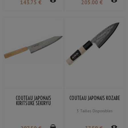
143
.75
€
205
.00
€
COUTEAU JAPONAIS
COUTEAU JAPONAIS KOZABE
KIRITSUKE SEKIRYU
MOKUZAI SR-VG902S 21CM
3 Tailles Disponibles