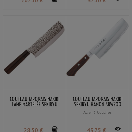
207
.50
€
37
.50
€
COUTEAU JAPONAIS NAKIRI
COUTEAU JAPONAIS NAKIRI
LAME MARTELÉE SEKIRYU
SEKIRYU HAMON SRW200
SRH200 16.5CM
16.5CM
Acier 3 Couches
28
.50
€
43
.75
€