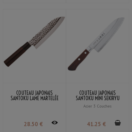
COUTEAU JAPONAIS
COUTEAU JAPONAIS
SANTOKU LAME MARTELÉE
SANTOKU MINI SEKIRYU
SEKIRYU SRH100 16.5CM
HAMON SRW101 14CM
Acier 3 Couches
28
.50
€
41
.25
€