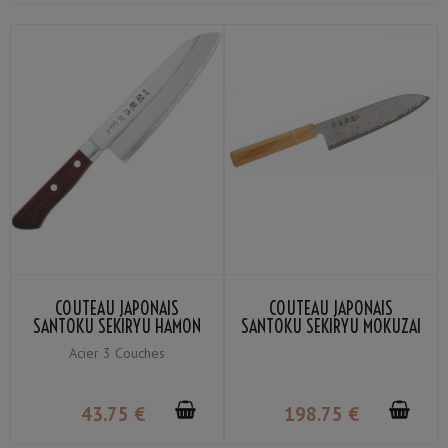
COUTEAU JAPONAIS
COUTEAU JAPONAIS
SANTOKU SEKIRYU HAMON
SANTOKU SEKIRYU MOKUZAI
SRW100 16.5CM
SR-VG100S 18CM
Acier 3 Couches
43
.75
€
198
.75
€