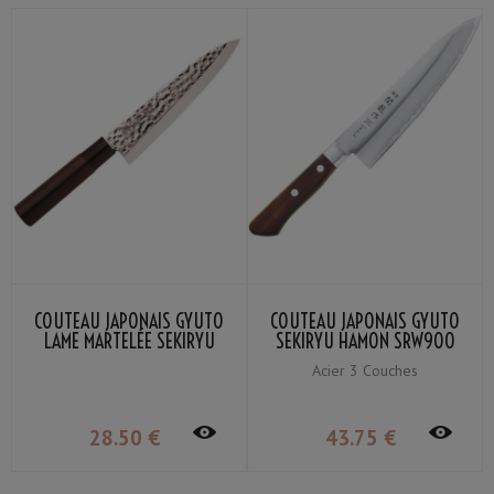
COUTEAU JAPONAIS GYUTO
COUTEAU JAPONAIS GYUTO
LAME MARTELÉE SEKIRYU
SEKIRYU HAMON SRW900
SRH900 18CM
18CM
Acier 3 Couches
28
.50
€
43
.75
€