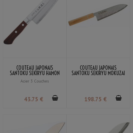
COUTEAU JAPONAIS
COUTEAU JAPONAIS
SANTOKU SEKIRYU HAMON
SANTOKU SEKIRYU MOKUZAI
SRW100 16.5CM
SR-VG100S 18CM
Acier 3 Couches
43
.75
€
198
.75
€