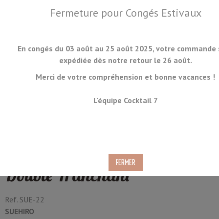
Fermeture pour Congés Estivaux
En congés du 03 août au 25 août 2025, votre commande 
expédiée dès notre retour le 26 août.
Merci de votre compréhension et bonne vacances !
MENU
L'équipe Cocktail 7
Affûteur de Couteaux Manuel
Suehiro KC-130 Simple et
Double Tranchant
Ref.
SUE-22
SUEHIRO