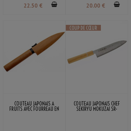
22
.50
€
20
.00
€
COUTEAU JAPONAIS À
COUTEAU JAPONAIS CHEF
FRUITS AVEC FOURREAU EN
SEKIRYU MOKUZAI SR-
BOIS SEKIRYU
VG300S 18CM