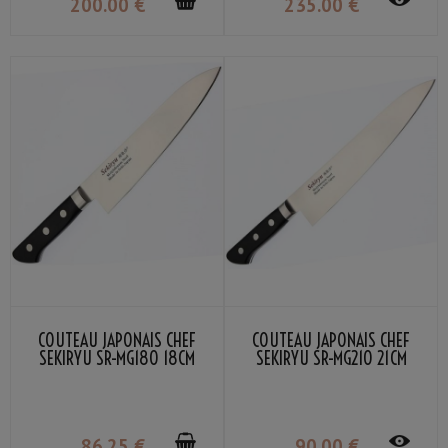
200
.00
€
235
.00
€
COUTEAU JAPONAIS CHEF
COUTEAU JAPONAIS CHEF
SEKIRYU SR-MG180 18CM
SEKIRYU SR-MG210 21CM
86
.25
€
90
.00
€