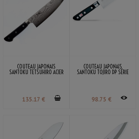
COUTEAU JAPONAIS
COUTEAU JAPONAIS
SANTOKU TETSUHIRO ACIER
SANTOKU TOJIRO DP SÉRIE
VG-10 DAMAS 17CM
17CM
135
.17
€
98
.75
€