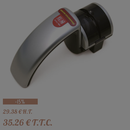
29
.38
€
H.T.
35
.26
€
T.T.C.