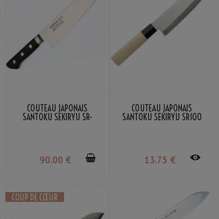
COUTEAU JAPONAIS
COUTEAU JAPONAIS
SANTOKU SEKIRYU SR-
SANTOKU SEKIRYU SR100
MS180 18CM
16.5CM
90
.00
€
13
.75
€