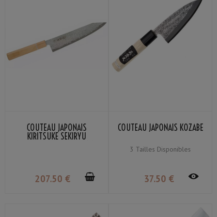
COUTEAU JAPONAIS
COUTEAU JAPONAIS KOZABE
KIRITSUKE SEKIRYU
MOKUZAI SR-VG902S 21CM
3 Tailles Disponibles
207
.50
€
37
.50
€