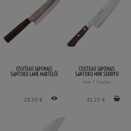
COUTEAU JAPONAIS
COUTEAU JAPONAIS
SANTOKU LAME MARTELÉE
SANTOKU MINI SEKIRYU
SEKIRYU SRH100 16.5CM
HAMON SRW101 14CM
Acier 3 Couches
28
.50
€
41
.25
€