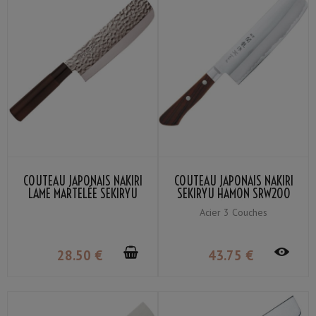
COUTEAU JAPONAIS NAKIRI
COUTEAU JAPONAIS NAKIRI
LAME MARTELÉE SEKIRYU
SEKIRYU HAMON SRW200
SRH200 16.5CM
16.5CM
Acier 3 Couches
28
.50
€
43
.75
€